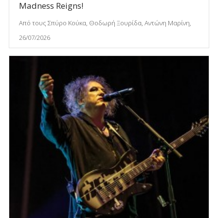
Madness Reigns!
Από τους Σπύρο Κούκα, Θοδωρή Ξουρίδα, Αντώνη Μαρίνη,
26/07/2026