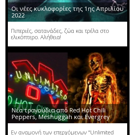
Οι νέες κυκλοφορίες της 1ης Απριλίου
2022
Πιπεριές, σατανάδες, ζώα και τρέλα στο
ελικόπτερο. Αλήθεια!
Νέα τραγούδια από Red Hot Chili
Peppers, Meshuggah και Evergrey
Εν αναμονή των επερχόμενων "Unlimited