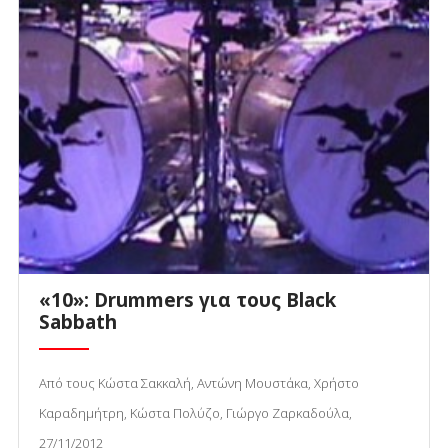
«10»: Drummers για τους Black
Sabbath
Από τους Κώστα Σακκαλή, Αντώνη Μουστάκα, Χρήστο
Καραδημήτρη, Κώστα Πολύζο, Γιώργο Ζαρκαδούλα,
27/11/2012