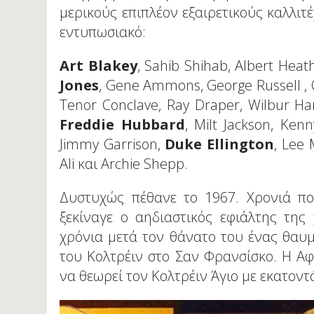
μερικούς επιπλέον εξαιρετικούς καλλιτ
εντυπωσιακό:
Art Blakey
, Sahib Shihab, Albert Heath
Jones
, Gene Ammons, George Russell , 
Tenor Conclave, Ray Draper, Wilbur H
Freddie Hubbard
, Milt Jackson, Ke
Jimmy Garrison,
Duke Ellington
, Lee
Ali και Archie Shepp.
Δυστυχώς πέθανε το 1967. Χρονιά πο
ξεκίναγε ο αηδιαστικός εφιάλτης της 
χρόνια μετά τον θάνατο του ένας θαυμ
του Κολτρέιν στο Σαν Φρανσίσκο. Η Α
να θεωρεί τον Κολτρέιν Άγιο με εκατοντ