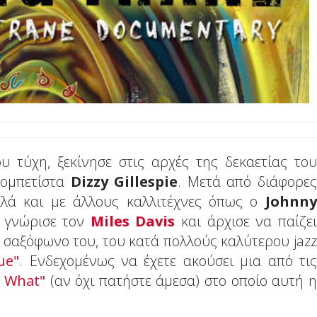
υ τύχη, ξεκίνησε στις αρχές της δεκαετίας του
ρομπετίστα
Dizzy Gillespie
. Μετά από διάφορες
αλλά και με άλλους καλλιτέχνες όπως ο
Johnny
5 γνώρισε τον
Miles Davis
και άρχισε να παίζει
ο σαξόφωνο του, του κατά πολλούς καλύτερου jazz
ue"
. Ενδεχομένως να έχετε ακούσει μια από τις
o What"
(αν όχι πατήστε άμεσα) στο οποίο αυτή η