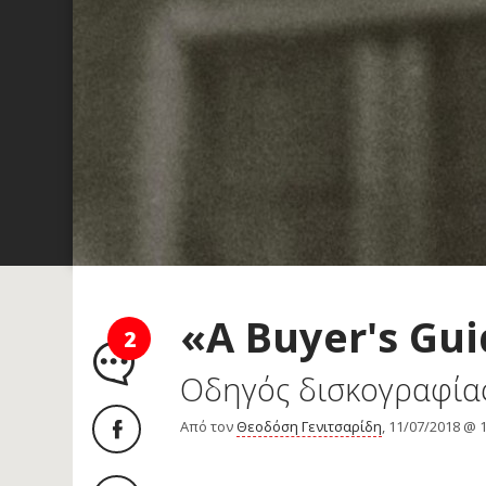
«A Buyer's Gui
2
Οδηγός δισκογραφία
Από τον
Θεοδόση Γενιτσαρίδη
, 11/07/2018 @ 