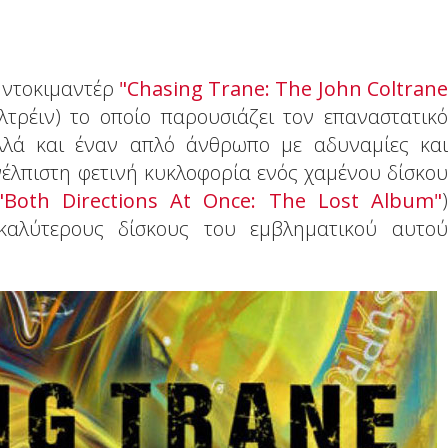
 ντοκιμαντέρ
"Chasing Trane: The John Coltrane
τρέιν) το οποίο παρουσιάζει τον επαναστατικό
λλά και έναν απλό άνθρωπο με αδυναμίες και
νέλπιστη φετινή κυκλοφορία ενός χαμένου δίσκου
"Both Directions Αt Once: The Lost Album"
)
καλύτερους δίσκους του εμβληματικού αυτού