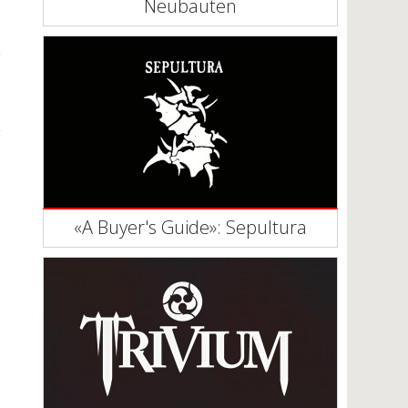
Neubauten
«A Buyer's Guide»: Sepultura