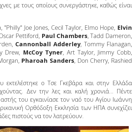
έχνες με τους οποίους συνεργάστηκε, καθώς είναι
, "Philly" Joe Jones, Cecil Taylor, Elmo Hope,
Elvin
Oscar Pettiford,
Paul Chambers
, Tadd Dameron,
arden,
Cannonball Adderley
, Tommy Flanagan,
nny Drew,
McCoy Tyner
, Art Taylor, Jimmy Cobb,
 Morgan,
Pharoah Sanders
, Don Cherry, Rashied
υ εκτελέστηκε ο Τσε Γκεβάρα και στην Ελλάδα
χούντας. Δεν την λες και καλή χρονιά... Πέντε
αστής του εγκαινίασε τον ναό του Αγίου Ιωάννη
φρικανική Ορθόδοξη Εκκλησία των ΗΠΑ συνεχίζει
άδες πιστούς να τον λατρεύουν.