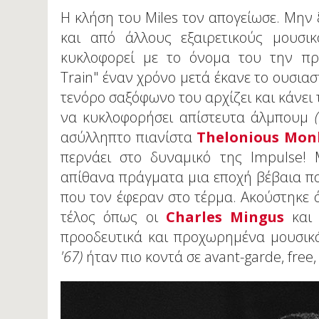
Η κλήση του Miles τον απογείωσε. Μην
και από άλλους εξαιρετικούς μουσικ
κυκλοφορεί με το όνομα του την πρ
Train" έναν χρόνο μετά έκανε το ουσιασ
τενόρο σαξόφωνο του αρχίζει και κάνει 
να κυκλοφορήσει απίστευτα άλμπουμ
ασύλληπτο πιανίστα
Thelonious Mon
περνάει στο δυναμικό της Impulse! 
απίθανα πράγματα μια εποχή βέβαια πο
που τον έφεραν στο τέρμα. Ακούστηκε ό
τέλος όπως οι
Charles Mingus
κα
προοδευτικά και προχωρημένα μουσικά
'67)
ήταν πιο κοντά σε avant-garde, free, n