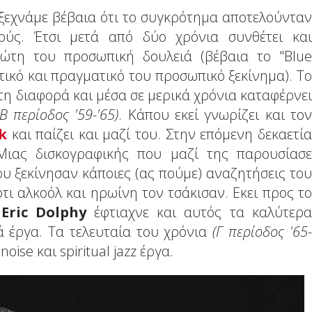
 ξεχνάμε βέβαια ότι το συγκρότημα αποτελούνταν
ούς. Έτσι μετά από δύο χρόνια συνθέτει και
ώτη του προσωπική δουλειά (βέβαια το "Blue
τικό και πραγματικό του προσωπικό ξεκίνημα). Το
τη διαφορά και μέσα σε μερικά χρόνια καταφέρνει
(Β περίοδος '59-'65)
. Κάπου εκεί γνωρίζει και τον
k
και παίζει και μαζί του. Στην επόμενη δεκαετία
Μιας δισκογραφικής που μαζί της παρουσίασε
υ ξεκίνησαν κάποιες (ας πούμε) αναζητήσεις του
τι αλκοόλ και ηρωίνη τον τσάκισαν. Εκει προς το
ι
Eric Dolphy
έφτιαχνε και αυτός τα καλύτερα
 έργα. Τα τελευταία του χρόνια
(Γ περίοδος '65-
oise και spiritual jazz έργα.