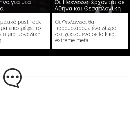
ήνα για μια
Οι Hexvessel έρχονται σε
ία
Αθήνα και Θεσσαλονίκη
ματικό post-rock
Οι Φινλανδοί θα
μα επιστρέφει το
παρουσιάσουν ένα δίωρο
για μια μοναδική
σετ χωρισμένο σε folk και
η
extreme metal