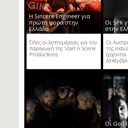
Η Sincere Engineer για
πρώτη φορά στην
Οι SPK 
Ελλάδα
στην Ελ
Όλες οι λεπτομέρειες για την
Οι Αυστρ
παραγωγή της Start A Scene
της indus
Productions
έρχονται
Δεκέμβρ
Οι God 