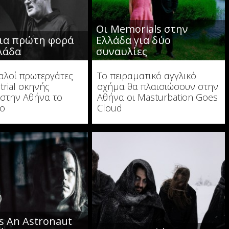
Οι Memorials στην
για πρώτη φορά
Ελλάδα για δύο
λάδα
συναυλίες
αλοί πρωτεργάτες
Το πειραματικό αγγλικό
trial σκηνής
σχήμα θα πλαισιώσουν στην
 στην Αθήνα το
Αθήνα οι Masturbation Goes
ιο
Cloud
Is An Astronaut