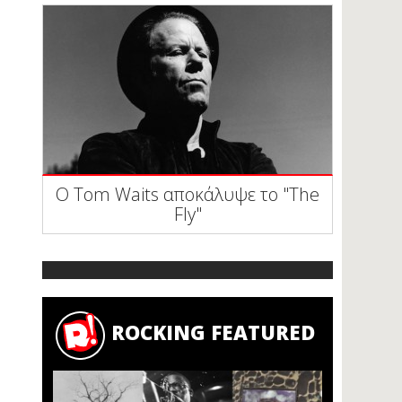
Ο Tom Waits αποκάλυψε το "The
Fly"
ROCKING FEATURED