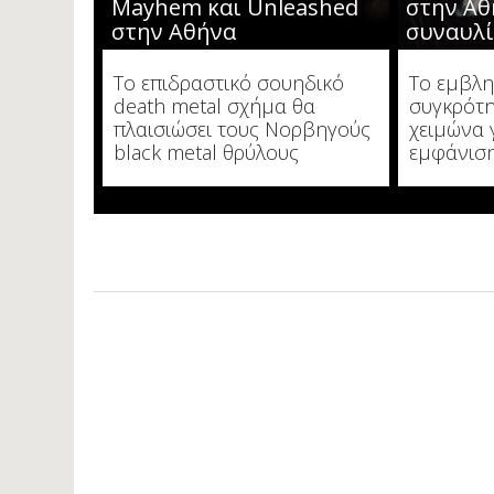
Mayhem και Unleashed
στην Αθ
στην Αθήνα
συναυλ
Το επιδραστικό σουηδικό
Το εμβλη
death metal σχήμα θα
συγκρότη
πλαισιώσει τους Νορβηγούς
χειμώνα 
black metal θρύλους
εμφάνισ