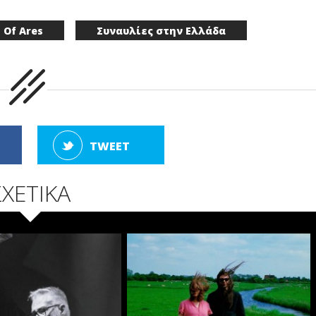
 Of Ares
Συναυλίες στην Ελλάδα
TWEET
ΣΧΕΤΙΚΑ