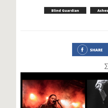
Blind Guardian
Ashes
SHARE