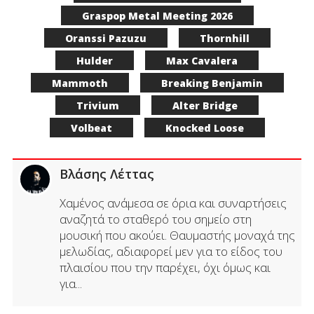
Graspop Metal Meeting 2026
Oranssi Pazuzu
Thornhill
Hulder
Max Cavalera
Mammoth
Breaking Benjamin
Trivium
Alter Bridge
Volbeat
Knocked Loose
Βλάσης Λέττας
Χαμένος ανάμεσα σε όρια και συναρτήσεις
αναζητά το σταθερό του σημείο στη
μουσική που ακούει. Θαυμαστής μοναχά της
μελωδίας, αδιαφορεί μεν για το είδος του
πλαισίου που την παρέχει, όχι όμως και
για...