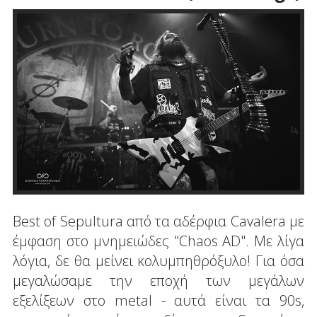
Best of Sepultura από τα αδέρφια Cavalera με
έμφαση στο μνημειώδες "Chaos AD". Με λίγα
λόγια, δε θα μείνει κολυμπηθρόξυλο! Για όσα
μεγαλώσαμε την εποχή των μεγάλων
εξελίξεων στο metal - αυτά είναι τα 90s,