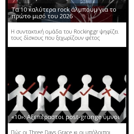
Τα 10 καλύτερα rock άλμπουμ για το
πρώτο μισό του 2026
Η συντακτική ομάδα του Rocking.gr ψηφίζει
τους δίσκους που ξεχωρίζουν φέτος
«10»: Αξεπέραστοι post-grunge ύμνοι
Πώς οι Three Days Grace κι οι υπόλοιποι