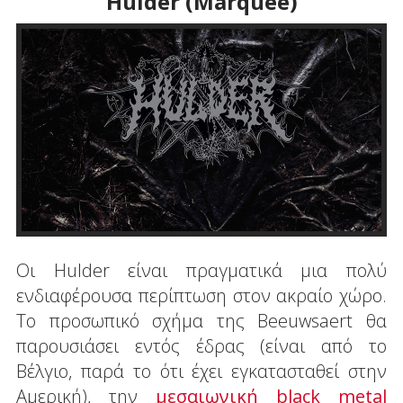
Hulder (Marquee)
Οι Hulder είναι πραγματικά μια πολύ
ενδιαφέρουσα περίπτωση στον ακραίο χώρο.
Το προσωπικό σχήμα της Beeuwsaert θα
παρουσιάσει εντός έδρας (είναι από το
Βέλγιο, παρά το ότι έχει εγκατασταθεί στην
Αμερική), την
μεσαιωνική black metal