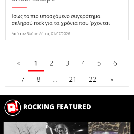
Ίσως το πιο υποσχόμενο συγκρότημα
σκληρού rock για τα χρόνια που ‘ρχονται
Από τον Βλάση Λέττα, 01/07/2026
«
1
2
3
4
5
6
7
8
...
21
22
»
ROCKING FEATURED