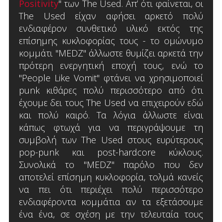
Positivity
" των The Used. Απ’ ότι φαίνεται, οι
The Used είχαν αφήσει αρκετό πολύ
ενδιαφέρον συνθετικό υλικό εκτός της
επίσημης κυκλοφορίας τους - το ομώνυμο
κομμάτι "MEDZ" άλλωστε θυμίζει αρκετά την
πρότερη ενεργητική εποχή τους, ενώ το
"People Like Vomit" φτάνει να χρησιμοποιεί
punk κιθάρες πολύ περισσότερο από ότι
έχουμε δει τους The Used να επιχειρούν εδώ
και πολύ καιρό. Τα λόγια άλλωστε είναι
κάπως φτωχά για να περιγράψουμε τη
συμβολή των The Used στους ευρύτερους
pop-punk και post-hardcore κύκλους.
Συνολικά το "MEDZ" παρόλο που δεν
αποτελεί επίσημη κυκλοφορία, τολμά κανείς
να πει ότι περιέχει πολύ περισσότερο
ενδιαφέροντα κομμάτια αν τα εξετάσουμε
ένα ένα, σε σχέση με την τελευταία τους