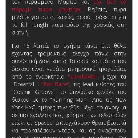
τον περασμένο Μάρτιο και
όχι δεν το
πήραμε τώρα χαμπάρι
. Βέβαια, τώρα
μιλάμε για αυτό, κακώς, αφού πρόκειται για
το full length ντεμπούτο της χρονιάς στη
σκηνή.
Για 16 λεπτά, το σχήμα κάνει ό,τι θέλει
έχοντας τρομακτικό έλεγχο πάνω στην
συνθετική διαδικασία. Τα οκτώ κομμάτια του
δίσκου είναι γεμάτα μνημονικά τραγούδια,
από το εναρκτήριο
"Landslide"
, μέχρι τα
"Downfall",
"Rat Race"
, τις lead κιθάρες του
"Cosmic Groove", το υπνωτικό φινάλε του
δίσκου με το "Running Man". Από τις New
York HxC ημέρες των ‘80s μέχρι το άνοιγμα
σε πιο εναλλακτικές φόρμες των τελευταίων
ετών, οι Spaced επιτυγχάνουν θριαμβευτικά
να προκαλέσουν ντόρο, και ας αναζητούν
ακόμη την προσωπική τους ταυτότητα. Θα