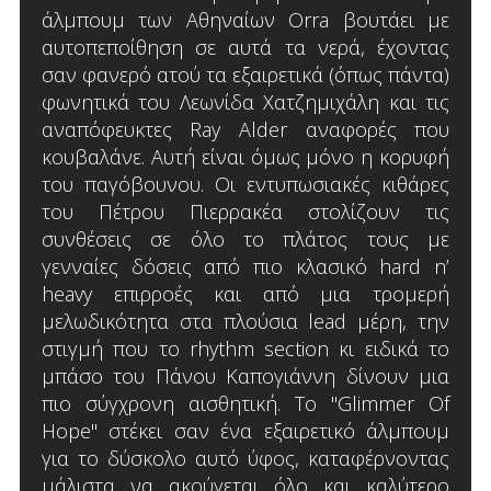
άλμπουμ των Αθηναίων Orra βουτάει με
αυτοπεποίθηση σε αυτά τα νερά, έχοντας
σαν φανερό ατού τα εξαιρετικά (όπως πάντα)
φωνητικά του Λεωνίδα Χατζημιχάλη και τις
αναπόφευκτες Ray Alder αναφορές που
κουβαλάνε. Αυτή είναι όμως μόνο η κορυφή
του παγόβουνου. Οι εντυπωσιακές κιθάρες
του Πέτρου Πιερρακέα στολίζουν τις
συνθέσεις σε όλο το πλάτος τους με
γενναίες δόσεις από πιο κλασικό hard n’
heavy επιρροές και από μια τρομερή
μελωδικότητα στα πλούσια lead μέρη, την
στιγμή που το rhythm section κι ειδικά το
μπάσο του Πάνου Καπογιάννη δίνουν μια
πιο σύγχρονη αισθητική. Το "Glimmer Of
Hope" στέκει σαν ένα εξαιρετικό άλμπουμ
για το δύσκολο αυτό ύφος, καταφέρνοντας
μάλιστα να ακούγεται όλο και καλύτερο