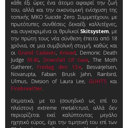
κάθε έξι ώρες ένα άτομο αφαιρεί την ζωή
του, αλλά και την οικονομική ενίσχυση της
τοπικής ΜΚΟ Suicide Zero. Συμμετέχουν, με
πρωτότυπες συνθέσεις δεκαέξι καλλιτέχνες,
και συγκεκριμένα οι θρυλικοί
Skitsystem
, με
την πρώτη τους νέα σύνθεση έπειτα από 18
χρόνια, σε μια συμβολική στιγμή, καθώς και
οι
Grand Cadaver
,
Knivad
, Demonic Death
Judge
M:40
,
Downfall Of Gaia
, The Moth
Gatherer,
Fredag den 13:e
, Besvärjelsen,
Novarupta, Fabian Brusk Jahn, Rainbird,
Ulmus, Division of Laura Lee,
GUHTS
και
Firebreather
.
Θεματικά, με το (σουηδικό ως επί το
πλείστον) extreme metal/crust, αλλά δεν
περιορίζεται εκεί καλύπτοντας μεγάλο
ηχητικό εύρος, έχει την τιμητική του επί των