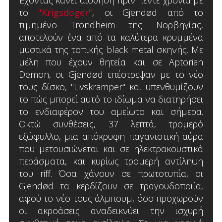
το
"Krigsdoger"
, οι Gjendød από το
τιμημένο Trondheim της Νορβηγίας,
αποτελούν ένα από τα καλύτερα κρυμμένα
μυστικά της τοπικής black metal σκηνής. Με
μέλη που έχουν θητεία και σε Aptorian
Demon, οι Gjendød επέστρεψαν με το νέο
τους δίσκο, "Livskramper" και υπενθυμίζουν
το πώς μπορεί αυτό το ιδίωμα να διατηρήσει
το ενδιαφέρον του αμείωτο και σήμερα.
Οκτώ συνθέσεις, 37 λεπτά, τρομερό
εξώφυλλο, μια απόκρυφη παγανιστική αύρα
που μετουσιώνεται και σε ηλεκτρακουστικά
περάσματα, και κυρίως τρομερή αντίληψη
του riff. Όσα χάνουν σε πρωτοτυπία, οι
Gjendød τα κερδίζουν σε τραγουδοποιία,
αφού το νέο τους άλμπουμ, όσο προχωρούν
οι ακροάσεις αναδεικνύει την ισχυρή