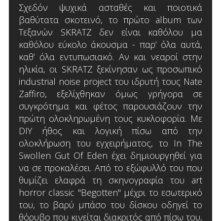
Σχεδόν ψυχικά ασταθές και ποιοτικά
βαθύτατα σκοτεινό, το πρώτο album των
Τεξανών SKRATZ δεν είναι καθόλου μα
καθόλου εύκολο άκουσμα - παρ’ όλα αυτά,
καθ’ όλα εντυπωσιακό. Αν και νεαροί στην
ηλικία, οι SKRATZ ξεκίνησαν ως προσωπικό
industrial noise project του ιδρυτή τους Nate
Zaffiro, εξελίχθηκαν όμως γρήγορα σε
συγκρότημα και φέτος παρουσιάζουν την
πρώτη ολοκληρωμένη τους κυκλοφορία. Με
DIY ήθος και λογική πίσω από την
ολοκλήρωση του εγχειρήματος, το In The
Swollen Gut Of Eden έχει δημιουργηθεί για
να σε προκαλέσει. Από το εξώφυλλό του που
θυμίζει ελαφρά τη σκηνογραφία του art
horror classic "Begotten" μέχρι το εσωτερικό
του, το βαρύ μπάσο του δίσκου οδηγεί το
θόρυβο που κινείται διακριτός από πίσω του,