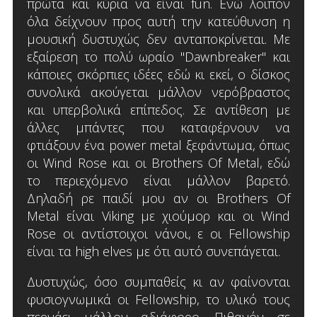
πρώτα και κύρια να είναι fun. Ενώ λοιπόν
όλα δείχνουν προς αυτή την κατεύθυνση η
μουσική δυστυχώς δεν ανταποκρίνεται. Με
εξαίρεση το πολύ ωραίο "Dawnbreaker" και
κάποιες σκόρπιες ιδέες εδώ κι εκεί, ο δίσκος
συνολικά ακούγεται μάλλον νερόβραστος
και υπερβολικά επίπεδος. Σε αντίθεση με
άλλες μπάντες που καταφέρνουν να
φτιάξουν ένα power metal ξεφάντωμα, όπως
οι Wind Rose και οι Brothers Of Metal, εδώ
το περιεχόμενο είναι μάλλον βαρετό.
Δηλαδή ρε παιδί μου αν οι Brothers Of
Metal είναι Viking με χιούμορ και οι Wind
Rose οι αντίστοιχοι νάνοι, ε οι Fellowship
είναι τα high elves με ότι αυτό συνεπάγεται.
Δυστυχώς, όσο συμπαθείς κι αν φαίνονται
φυσιογνωμικά οι Fellowship, το υλικό τους