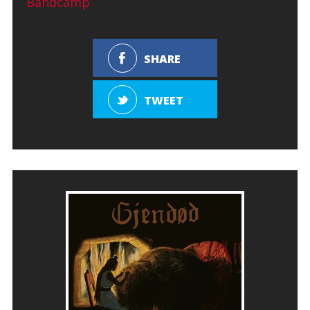
Bandcamp
SHARE
TWEET