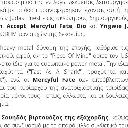
ο πρώτο μισό της εν λόγω δεκαετίας λειτούργησε
τικά με τα όσα προαναφέρθηκαν, έχοντας αυτή τη
ων Judas Priest - ως ακλόνητους δημιουργικούς
n
,
Accept
,
Mercyful
Fate
,
Dio
και
Yngwie
J
.
NWOBHM των αρχών της δεκαετίας.
 heavy metal δύναμη της εποχής, καθόρισε τις
τικού, αφού, αν το "Piece Of Mind" όρισε τον US
νε το ίδιο για το ευρωπαϊκό power metal. Την ίδια
χύτητα ("Fast As A Shark"), τραχύτητα και
t"), ενώ οι
Mercyful
Fate
των απρόβλεπτων
αι του κυρίαρχου της ανατριχιαστικής τσιρίδας
ία μόνοι τους - όπως, άλλωστε, και οι δουλειές
ήμα.
ο
Σουηδός βιρτουόζος της εξάχορδης
, καθώς
ο, σε συνδυασμό με το απαράμιλλο συνθετικό του