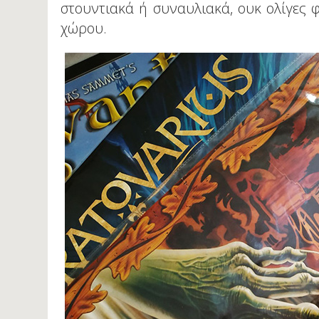
στουντιακά ή συναυλιακά, ουκ ολίγες 
χώρου.