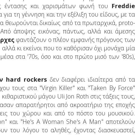
ης έντασης και χαρισμάτων φωνή του
Freddie
 για τη γέννηση και την εξέλιξη του είδους, με τα
 να θεωρούνται δικαίως από τα πρωταρχικά, proto-
 Από άποψης εικόνας, πάντως, αλλά και άμεσης
άρχες
φαντάζουν ο πλέον εμφανής πρόγονος των
αλλά κι εκείνοι που το καθόρισαν όχι μονάχα μία
έσα στα '70s, όσο και στο πρώτο μισό των '80s),
ών
hard
rockers
δεν διαφέρει ιδιαίτερα από τα
υ τους στα "Virgin Killer" και "Taken By Force"
κιθαριστικού μάγου Uli Jon Roth στις τάξεις τους,
ρασαν απαρατήρητοι από ακροατήριο της εποχής
εις του χώρου και από το πόστο του μουσικού.
haron" και "He's A Woman She's A Man" αποτελούν
υν του λόγου το αληθές, έχοντας διασκευαστεί,