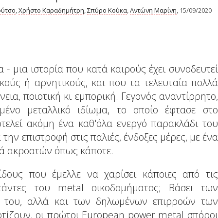
ούτσο
,
Χρήστο Καραδημήτρη
,
Σπύρο Κούκα
,
Αντώνη Μαρίνη
, 15/09/2020
α - μια ιστορία που κατά καιρούς έχει συνοδευτεί
κούς ή αρνητικούς, και που τα τελευταία πολλά
ένεια, ποιοτική κι εμπορική. Γεγονός αναντίρρητο,
μένο μεταλλικό ιδίωμα, το οποίο έφτασε στο
τελεί ακόμη ένα καθ'όλα ενεργό παρακλάδι του
 την επιστροφή στις παλιές, ένδοξες μέρες, με ένα
νιά ακροατών όπως κάποτε.
είδους που έμελλε να χαρίσει κάποιες από τις
πάντες του metal οικοδομήματος; Βάσει των
ν του, αλλά και των δηλωμένων επιρροών των
τίζουν, οι πρώτοι European power metal σπόροι