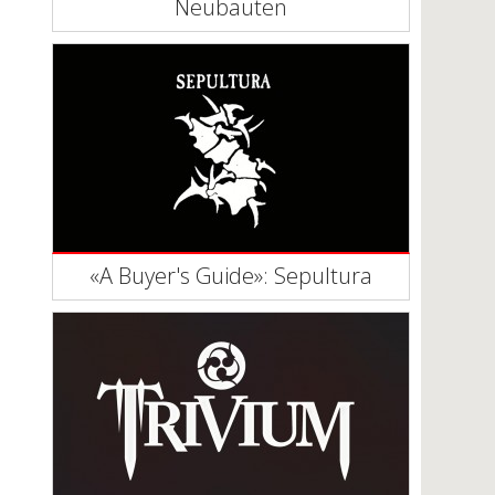
Neubauten
«A Buyer's Guide»: Sepultura