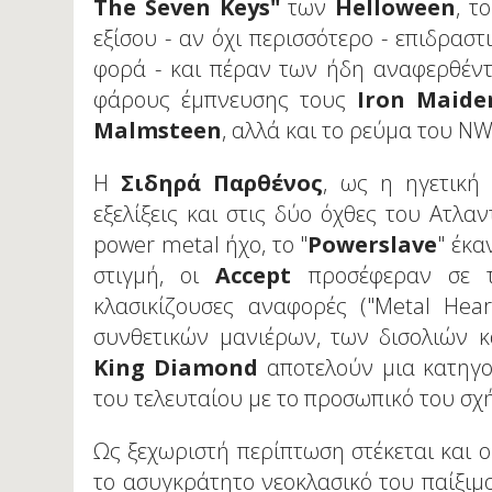
The
Seven
Keys
"
των
Helloween
, τ
εξίσου - αν όχι περισσότερο - επιδρασ
φορά - και πέραν των ήδη αναφερθέντ
φάρους έμπνευσης τους
Iron
Maide
Malmsteen
, αλλά και το ρεύμα του 
Η
Σιδηρά Παρθένος
, ως η ηγετική
εξελίξεις και στις δύο όχθες του Ατλαν
power metal ήχο, το "
Powerslave
" έκα
στιγμή, οι
Accept
προσέφεραν σε τα
κλασικίζουσες αναφορές ("Metal Hear
συνθετικών μανιέρων, των δισολιών κ
King
Diamond
αποτελούν μια κατηγορ
του τελευταίου με το προσωπικό του σχ
Ως ξεχωριστή περίπτωση στέκεται και 
το ασυγκράτητο νεοκλασικό του παίξιμ