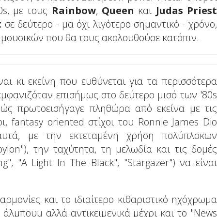
0s, με τους
Rainbow
,
Queen
και
Judas
Priest
t
σε δεύτερο - μα όχι λιγότερο σημαντικό - χρόνο,
ά μουσικών που θα τους ακολουθούσε κατόπιν.
ναι κι εκείνη που ευθύνεται για τα περισσότερα
εμφανιζόταν επισήμως στο δεύτερο μισό των '80s
ώς πρωτοεισήγαγε πληθώρα από εκείνα με τις
ι, fantasy oriented στίχοι του Ronnie James Dio
υτά, με την εκτεταμένη χρήση πολύπλοκων
lon"), την ταχύτητα, τη μελωδία και τις δομές
", "A Light In The Black", "Stargazer") να είναι
 αρμονίες και το ιδιαίτερο κιθαριστικό ηχόχρωμα
 άλμπουμ αλλά αντικειμενικά μέχρι και το "News