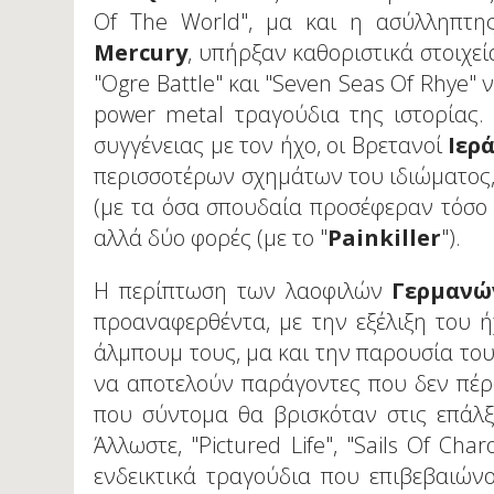
Of The World", μα και η ασύλληπτ
Mercury
, υπήρξαν καθοριστικά στοιχεία
"Ogre Battle" και "Seven Seas Of Rhye"
power metal τραγούδια της ιστορίας.
συγγένειας με τον ήχο, οι Βρετανοί
Ιερ
περισσοτέρων σχημάτων του ιδιώματος, 
(με τα όσα σπουδαία προσέφεραν τόσο μ
αλλά δύο φορές (με το "
Painkiller
").
Η περίπτωση των λαοφιλών
Γερμαν
προαναφερθέντα, με την εξέλιξη του ήχο
άλμπουμ τους, μα και την παρουσία του 
να αποτελούν παράγοντες που δεν πέ
που σύντομα θα βρισκόταν στις επάλξ
Άλλωστε, "Pictured Life", "Sails Of C
ενδεικτικά τραγούδια που επιβεβαιώνο