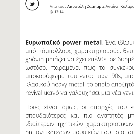
Από τους
Αποστόλη Ζαμπάρα
,
Αντώνη Καλαμ
@ 13:14
Ευρωπαϊκό power
metal
. Ένα ιδίωμ
από πάμπολλους χαρακτηρισμούς, θετι
χρόνια μοιάζει να έχει επέλθει σε δυσμ
ωστόσο, παραμένει πως το συγκεκρι
αποκορύφωμα του εντός των '90s, απο
κλασικού heavy metal, το οποίο αποζητά
revival ικανό να γαλουχήσει μια νέα γε
Ποιες είναι, όμως, οι απαρχές του 
σπουδαιότερες και πιο αγαπητές μ
ιδιαίτερων ηχητικών χαρακτηριστικώ
σημαντικότερων μουσικών που το απαρ