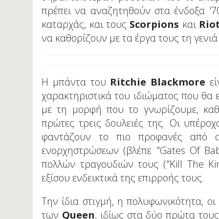
πρέπει να αναζητηθούν στα ένδοξα '7
καταρχάς, και τους
Scorpions
και
Rio
να καθορίζουν με τα έργα τους τη γενι
Η μπάντα του
Ritchie
Blackmore
εί
χαρακτηριστικά του ιδιώματος που θα 
με τη μορφή που το γνωρίζουμε, καθ
πρώτες τρεις δουλειές της. Οι υπέροχο
φαντάζουν το πιο προφανές από α
ενορχηστρώσεων (βλέπε "Gates Of Baby
πολλών τραγουδιών τους ("Kill The King
εξίσου ενδεικτικά της επιρροής τους.
Την ίδια στιγμή, η πολυφωνικότητα, οι
των
Queen
, ιδίως στα δύο πρώτα τους