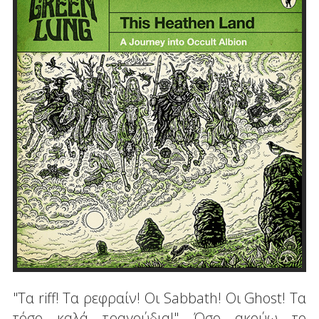
"Τα riff! Τα ρεφραίν! Οι Sabbath! Οι Ghost! Τα
τόσο καλά τραγούδια!" Όσο ακούω το