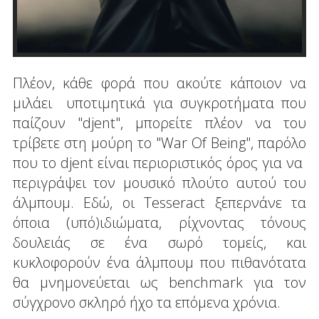
Πλέον, κάθε φορά που ακούτε κάποιον να
μιλάει υποτιμητικά για συγκροτήματα που
παίζουν "djent", μπορείτε πλέον να του
τρίβετε στη μούρη το "War Of Being", παρόλο
που το djent είναι περιοριστικός όρος για να
περιγράψει τον μουσικό πλούτο αυτού του
άλμπουμ. Εδώ, οι Tesseract ξεπερνάνε τα
όποια (υπό)ιδιώματα, ρίχνοντας τόνους
δουλειάς σε ένα σωρό τομείς, και
κυκλoφορούν ένα άλμπουμ που πιθανότατα
θα μνημονεύεται ως benchmark για τον
σύγχρονο σκληρό ήχο τα επόμενα χρόνια.