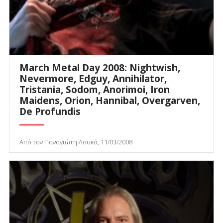
March Metal Day 2008: Nightwish,
Nevermore, Edguy, Annihilator,
Tristania, Sodom, Anorimoi, Iron
Maidens, Orion, Hannibal, Overgarven,
De Profundis
Από τον Παναγιώτη Λουκά, 11/03/2008