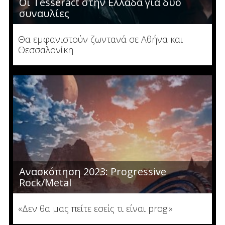
Οι Tesseract στην Ελλάδα για δύο
συναυλίες
Θα εμφανιστούν ζωντανά σε Αθήνα και
Θεσσαλονίκη
Ανασκόπηση 2023: Progressive
Rock/Metal
«Δεν θα μας πείτε εσείς τι είναι prog!»