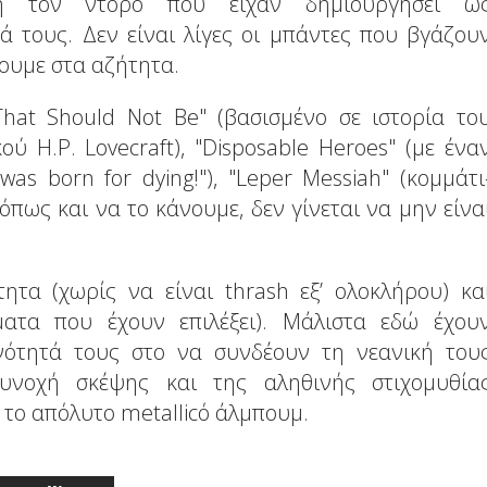
ή τον ντόρο που είχαν δημιουργήσει ω
 τους. Δεν είναι λίγες οι μπάντες που βγάζου
νουμε στα αζήτητα.
hat Should Not Be" (βασισμένο σε ιστορία το
 H.P. Lovecraft), "Disposable Heroes" (με ένα
was born for dying!"), "Leper Messiah" (κομμάτι
 , όπως και να το κάνουμε, δεν γίνεται να μην είνα
τητα (χωρίς να είναι thrash εξ’ ολοκλήρου) κα
ματα που έχουν επιλέξει). Μάλιστα εδώ έχου
νότητά τους στο να συνδέουν τη νεανική του
συνοχή σκέψης και της αληθινής στιχομυθία
ρα το απόλυτο metallicό άλμπουμ.