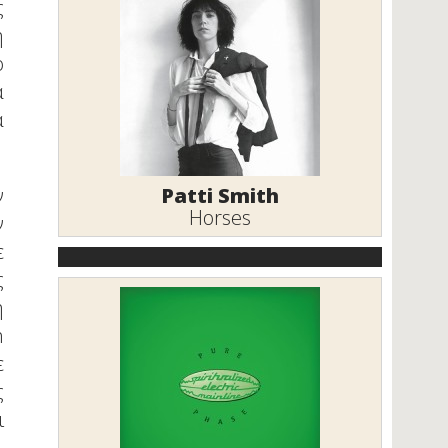
ς
η
ο
α
ά
Patti Smith
ν
Horses
ν
ε
ς
ή
h
ε
ς
ι