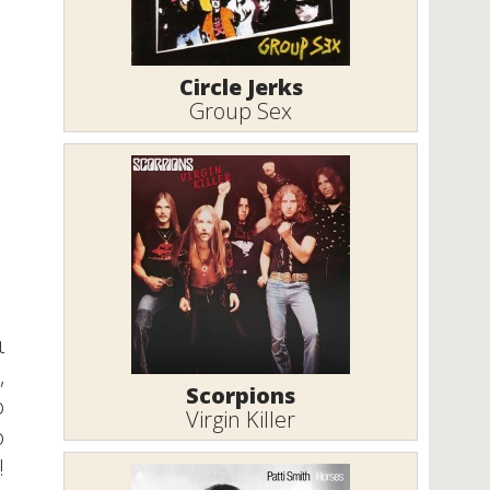
Circle Jerks
Group Sex
ι
,
Scorpions
ο
Virgin Killer
ο
!