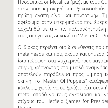
Προσωπικά οι Metallica (μαζί με τους Gu
στην μουσική σκηνή και εξακολουθούν ν
πρώτη αγάπη είναι και παντοτινή». Τι
αφιέρωμα στην υπερ-μπάντα που έφερε 
ασχοληθώ με την πιο πολυσυζητημένη δ
τους απογείωσε, δηλαδή το "Master Οf Pu
Ο δίσκος περιέχει οκτώ συνθέσεις που
metalheads και που, ακόμα και σήμερα, 
ίδια πώρωση στα νυχτερινά rock μαγαζι
στιγμή, φέρνοντας στο μυαλό αναμνήσει
αποτελούν παράδειγμα προς μίμηση κ
σκηνή. Το "Master Οf Puppets" κατάφερε
κύκλους, χωρίς να σε ξενίζει κάτι στον
metal οπαδό να τους αγκαλιάσει και ν
στίχους του Hetfield (James for Presid
Burton.