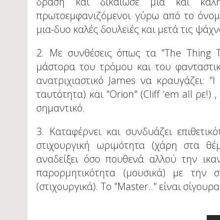
δράση και δικαίωσε μια και καλ
πρωτοεμφανιζόμενοι γύρω από το όνομά
μια-δυο καλές δουλειές και μετά τις ψάχ
2. Με συνθέσεις όπως τα "The Thing T
μάστορα του τρόμου και του φανταστικού
ανατριχιαστικό James να κραυγάζει: "I 
ταυτότητα) και "Orion" (Cliff ‘em all ρε!)
σημαντικό.
3. Καταφέρνει και συνδυάζει επιθετικό
στιχουργική ωριμότητα (χάρη στα θέ
αναδείξει όσο πουθενά αλλού την ικα
παρορμητικότητα (μουσικά) με την 
(στιχουργικά). Το "Master.." είναι σίγου