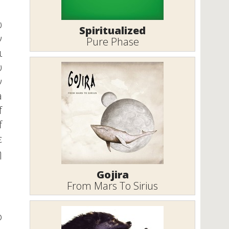
ω
Spiritualized
ν
Pure Phase
ι
υ
ν
a
f
f
ε
ή
Gojira
From Mars To Sirius
ό