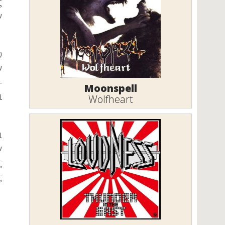
ς
ν
υ
ν
-
Moonspell
ι
Wolfheart
ι
ν
ς
ς