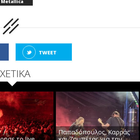
Metallica
TWEET
ΧΕΤΙΚΑ
Παπαδόπουλος, Καρράς
ησε το live
και Ζαμπέτας για την