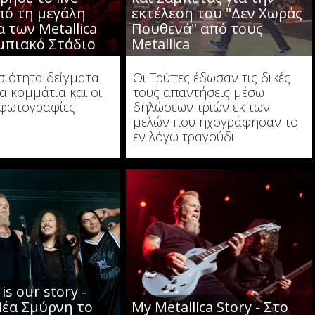
πό τη μεγάλη
εκτέλεση του "Δεν Χωράς
 των Metallica
Πουθενά" από τους
μπιακό Στάδιο
Metallica
σιότητα δείγματα
Οι Τρύπες έδωσαν τις δικές
α κομμάτια και οι
τους απαντήσεις μέσω
 φωτογραφίες
δηλώσεων τριών εκ των
μελών που ηχογράφησαν το
εν λόγω τραγούδι
 is our story -
Νέα Σμύρνη το
My Metallica Story - Στο