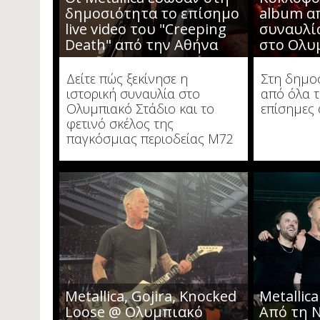
δημοσιότητα το επίσημο
album α
live video του "Creeping
συναυλία
Death" από την Αθήνα
στο Ολυ
Δείτε πώς ξεκίνησε η
Στη δημο
ιστορική συναυλία στο
από όλα τ
Ολυμπιακό Στάδιο και το
επίσημες
φετινό σκέλος της
παγκόσμιας περιοδείας M72
Metallica, Gojira, Knocked
Metallica
Loose @ Ολυμπιακό
Από τη 