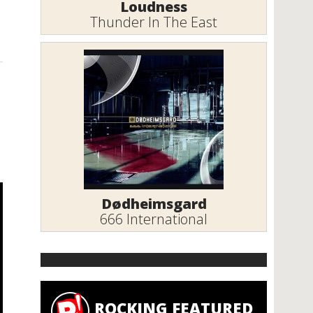
Loudness
Thunder In The East
Dødheimsgard
666 International
ROCKING FEATURED