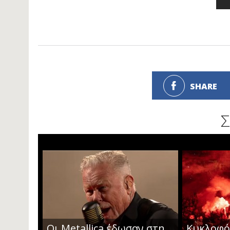
SHARE
Σ
Οι Metallica έδωσαν στη
Κυκλοφόρ