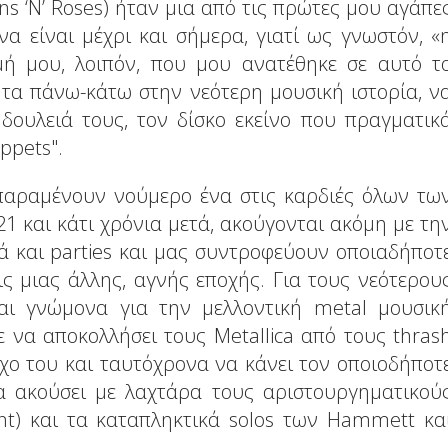
ns ‘N’ Roses) ήταν μια από τις πρώτες μου αγάπε
α είναι μέχρι και σήμερα, γιατί ως γνωστόν, «
μή μου, λοιπόν, που μου ανατέθηκε σε αυτό τ
τα πάνω-κάτω στην νεότερη μουσική ιστορία, ν
ουλειά τους, τον δίσκο εκείνο που πραγματικ
ppets".
 παραμένουν νούμερο ένα στις καρδιές όλων τω
21 και κάτι χρόνια μετά, ακούγονται ακόμη με τη
ά και parties και μας συντροφεύουν οποιαδήποτ
ς μιας άλλης, αγνής εποχής. Για τους νεότερου
αι γνώμονα για την μελλοντική metal μουσικ
 να αποκολλήσει τους Metallica από τους thras
 ήχο του και ταυτόχρονα να κάνει τον οποιοδήποτ
α ακούσει με λαχτάρα τους αριστουργηματικού
ent) και τα καταπληκτικά solos των Hammett κα