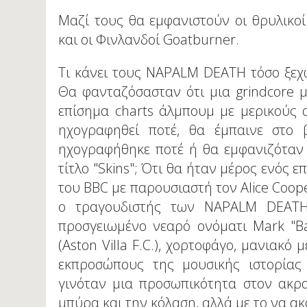
Μαζί τους θα εμφανιστούν οι θρυλικοί
και οι Φινλανδοί Goatburner.
Τι κάνει τους NAPALM DEATH τόσο ξεχω
Θα φανταζόσασταν ότι μια grindcore 
επίσημα charts άλμπουμ με μερικούς
ηχογραφηθεί ποτέ, θα έμπαινε στο β
ηχογραφήθηκε ποτέ ή θα εμφανιζόταν 
τίτλο "Skins"; Ότι θα ήταν μέρος ενός 
του BBC με παρουσιαστή τον Alice Coop
ο τραγουδιστής των NAPALM DEATH
προσγειωμένο νεαρό ονόματι Mark "B
(Aston Villa F.C.), χορτοφάγο, μανιακό
εκπροσώπους της μουσικής ιστορίας
γινόταν μια προσωπικότητα στον ακρα
μπύρα και την κόλαση, αλλά με το να α