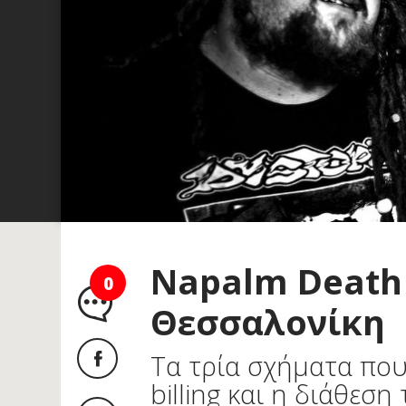
Napalm Death 
0
Θεσσαλονίκη
Τα τρία σχήματα πο
billing και η διάθεση