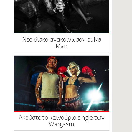
Νέο δίσκο ανακοίνωσαν οι Nø
Man
Ακούστε το καινούριο single των
Wargasm