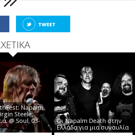
TWEET
ΣΧΕΤΙΚΑ
hFest: Napalm
irgin Steele,
.ά. @ Soul, 03-
Οι Napalm Death στην
5
Ελλάδα για μια συναυλία