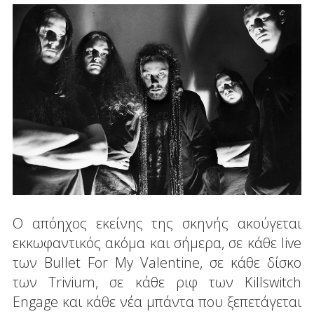
Ο απόηχος εκείνης της σκηνής ακούγεται
εκκωφαντικός ακόμα και σήμερα, σε κάθε live
των Bullet For My Valentine, σε κάθε δίσκο
των Trivium, σε κάθε ριφ των Killswitch
Engage και κάθε νέα μπάντα που ξεπετάγεται