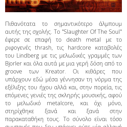
Πιθανότατα το σημαντικότερο άλμπουμ
αυτής της σχολής. Το "Slaughter Of The Soul"
έφερε σε επαφή το death metal με το
ριφογενές thrash, τις hardcore καταβολές
του Lindberg με τις μελωδικές γραμμές των
Bjorler και όλα αυτά με μια γερή δόση από το
groove των Kreator. Οι κιθάρες που
υπάρχουν εδώ μέσα γέννησαν τη νόρμα της
εξέλιξης του ήχου αλλά και, στην πορεία, τις
επόμενες γενιές της σκληρής μουσικής, αφού
το μελωδικό metalcore, και όχι μόνο,
στηρίχθηκε ξανά και ξανά στην
παρακαταθήκη τους. Το σύνολο είναι τόσο
συμπαγές που δεν υπάρχει ούτε μία αλλαγή