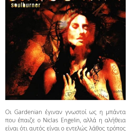
Οι Gardenian έγιναν γνωστοί ως η μπάντα
που έπαιζε ο Niclas Engelin, αλλά η αλήθεια
είναι ότι αυτός είναι ο εντελώς λάθος τρόπος