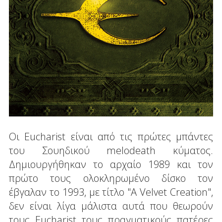
Οι Eucharist είναι από τις πρώτες μπάντες
του Σουηδικού melodeath κύματος.
Δημιουργήθηκαν το αρχαίο 1989 και τον
πρώτο τους ολοκληρωμένο δίσκο τον
έβγαλαν το 1993, με τίτλο "A Velvet Creation",
δεν είναι λίγα μάλιστα αυτά που θεωρούν
τους Eucharist τους πραγματικούς πατέρες