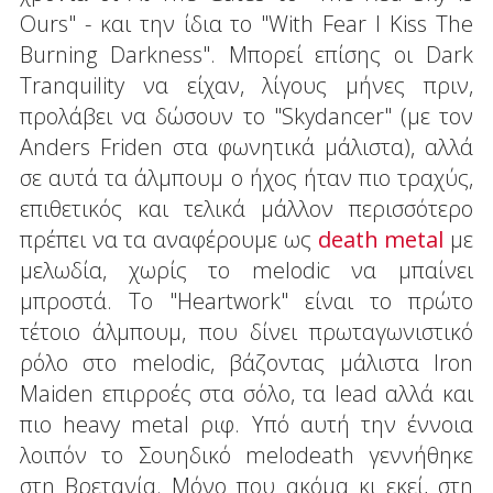
Ours" - και την ίδια το "With Fear I Kiss The
Burning Darkness". Μπορεί επίσης οι Dark
Tranquility να είχαν, λίγους μήνες πριν,
προλάβει να δώσουν το "Skydancer" (με τον
Anders Friden στα φωνητικά μάλιστα), αλλά
σε αυτά τα άλμπουμ ο ήχος ήταν πιο τραχύς,
επιθετικός και τελικά μάλλον περισσότερο
πρέπει να τα αναφέρουμε ως
death metal
με
μελωδία, χωρίς το melodic να μπαίνει
μπροστά. Το "Heartwork" είναι το πρώτο
τέτοιο άλμπουμ, που δίνει πρωταγωνιστικό
ρόλο στο melodic, βάζοντας μάλιστα Iron
Maiden επιρροές στα σόλο, τα lead αλλά και
πιο heavy metal ριφ. Υπό αυτή την έννοια
λοιπόν το Σουηδικό melodeath γεννήθηκε
στη Βρετανία. Μόνο που ακόμα κι εκεί, στη