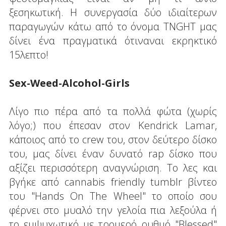
ξεσηκωτική. Η συνεργασία δύο ιδιαίτερων
παραγωγών κάτω από το όνομα TNGHT μας
δίνει ένα πραγματικά ότιναναι εκρηκτικό
15λεπτο!
Sex-Weed-Alcohol-Girls
Λίγο πιο πέρα από τα πολλά φώτα (χωρίς
λόγο;) που έπεσαν στον Kendrick Lamar,
κάποιος από το crew του, στον δεύτερο δίσκο
του, μας δίνει έναν δυνατό rap δίσκο που
αξίζει περισσότερη αναγνώριση. Το λες και
βγήκε από cannabis friendly tumblr βίντεο
του "Hands On The Wheel" το οποίο σου
φέρνει στο μυαλό την γελοία πια λεξούλα ή
το εμψυχωτικό με τρομερό ρυθμό "Blessed"