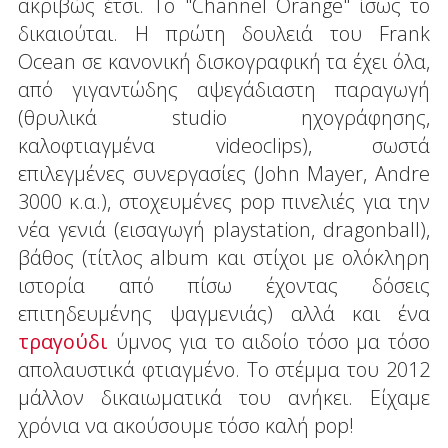
ακριβώς έτσι. Το "Channel Orange" ίσως το
δικαιούται. Η πρώτη δουλειά του Frank
Ocean σε κανονική δισκογραφική τα έχει όλα,
από γιγαντώδης αψεγάδιαστη παραγωγή
(θρυλικά studio ηχογράφησης,
καλοφτιαγμένα videoclips), σωστά
επιλεγμένες συνεργασίες (John Mayer, Andre
3000 κ.α.), στοχευμένες pop πινελιές για την
νέα γενιά (εισαγωγή playstation, dragonball),
βάθος (τίτλος album και στίχοι με ολόκληρη
ιστορία από πίσω έχοντας δόσεις
επιτηδευμένης ψαγμενιάς) αλλά και ένα
τραγούδι
ύμνος για το αιδοίο τόσο μα τόσο
απολαυστικά φτιαγμένο. Το στέμμα του 2012
μάλλον δικαιωματικά του ανήκει. Είχαμε
χρόνια να ακούσουμε τόσο καλή pop!