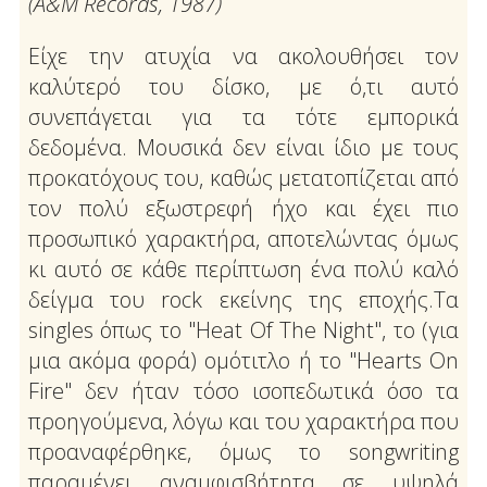
(Α&Μ Records, 1987)
Είχε την ατυχία να ακολουθήσει τον
καλύτερό του δίσκο, με ό,τι αυτό
συνεπάγεται για τα τότε εμπορικά
δεδομένα. Μουσικά δεν είναι ίδιο με τους
προκατόχους του, καθώς μετατοπίζεται από
τον πολύ εξωστρεφή ήχο και έχει πιο
προσωπικό χαρακτήρα, αποτελώντας όμως
κι αυτό σε κάθε περίπτωση ένα πολύ καλό
δείγμα του rock εκείνης της εποχής.Τα
singles όπως το "Heat Of The Night", το (για
μια ακόμα φορά) ομότιτλο ή το "Hearts On
Fire" δεν ήταν τόσο ισοπεδωτικά όσο τα
προηγούμενα, λόγω και του χαρακτήρα που
προαναφέρθηκε, όμως το songwriting
παραμένει αναμφισβήτητα σε υψηλά