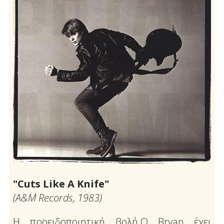
"Cuts Like A Knife"
(Α&Μ Records, 1983)
Η προειδοποιητική βολή.Ο Bryan έχει