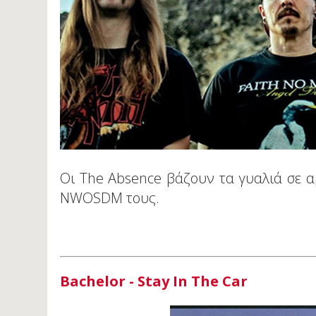
Οι The Absence βάζουν τα γυαλιά σε α
NWOSDM τους.
Bachelor - Stay In The Car