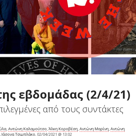
της εβδομάδας (2/4/21)
πιλεγμένες από τους συντάκτες
ύλα
,
Αντώνη Καλαμούτσο
,
Άλκη Κοροβέση
,
Αντώνη Μαρίνη
,
Αντώνη
,
Ιάσονα Τσιμπλάκο
, 02/04/2021 @ 13:02