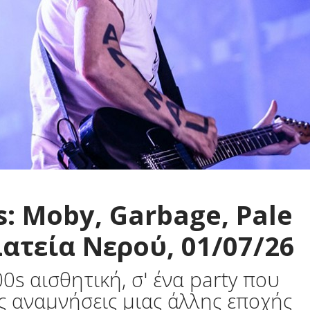
s: Moby, Garbage, Pale
λατεία Νερού, 01/07/26
00s αισθητική, σ' ένα party που
ς αναμνήσεις μιας άλλης εποχής