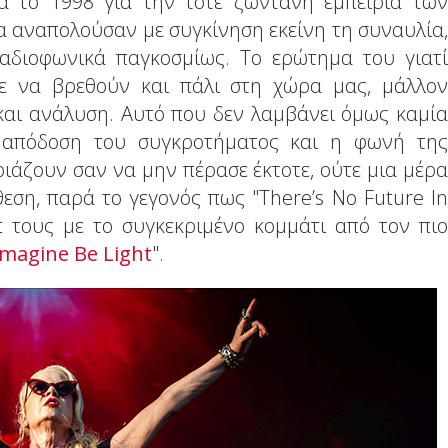
 το 1998 για την τότε ζωντανή εμπειρία των
α αναπολούσαν με συγκίνηση εκείνη τη συναυλία,
διοφωνικά παγκοσμίως. Το ερώτημα του γιατί
ε να βρεθούν και πάλι στη χώρα μας, μάλλον
αι ανάλυση. Αυτό που δεν λαμβάνει όμως καμία
 απόδοση του συγκροτήματος και η φωνή της
ιάζουν σαν να μην πέρασε έκτοτε, ούτε μια μέρα
ση, παρά το γεγονός πως "There’s No Future In
t τους με το συγκεκριμένο κομμάτι από τον πιο
Imagine Be Light
".