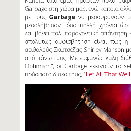
Κάποια από εμάς ήμασταν πολύ μικρά
Garbage στη χώρα μας, ενώ κάποια άλλ
με τους
Garbage
να μεσουρανούν ρα
μεσολάβησαν τόσα πολλά χρόνια ώστ
λαμβάνει πολυπαραγοντική απάντηση κ
απολύτως αμφισβήτηση είναι πως η
αειθαλούς Σκωτσέζας Shirley Manson μο
από πάνω τους. Με εμφανώς καλή διάθε
Optimism", οι Garbage εκκινούν το se
πρόσφατο δίσκο τους, "
Let All That We 