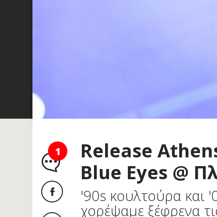
Release Athen
1
Blue Eyes @ Π
'90s κουλτούρα και '
χορέψαμε ξέφρενα τι