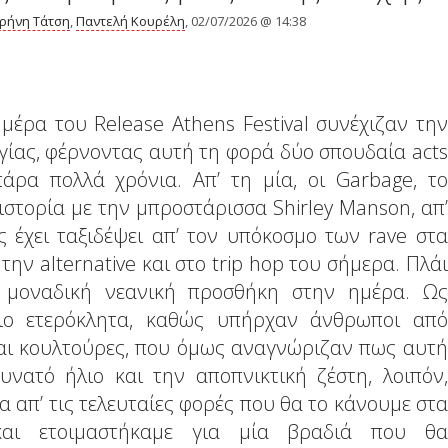
ιρήνη Τάτση
,
Παντελή Κουρέλη
, 02/07/2026 @ 14:38
μέρα του Release Athens Festival συνέχιζαν την
ίας, φέρνοντας αυτή τη φορά δύο σπουδαία acts
άρα πολλά χρόνια. Απ’ τη μία, οι Garbage, το
ιστορία με την μπροστάρισσα Shirley Manson, απ’
 έχει ταξιδέψει απ’ τον υπόκοσμο των rave στα
ην alternative και στο trip hop του σήμερα. Πλάι
η μοναδική νεανική προσθήκη στην ημέρα. Ως
πιο ετερόκλητα, καθώς υπήρχαν άνθρωποι από
 και κουλτούρες, που όμως αναγνώριζαν πως αυτή
νατό ήλιο και την αποπνικτική ζέστη, λοιπόν,
 απ’ τις τελευταίες φορές που θα το κάνουμε στα
και ετοιμαστήκαμε για μία βραδιά που θα