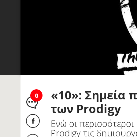
«10»: Σημεία 
0
των Prodigy
Ενώ οι περισσότεροι 
Prodigy τις δημιουρ