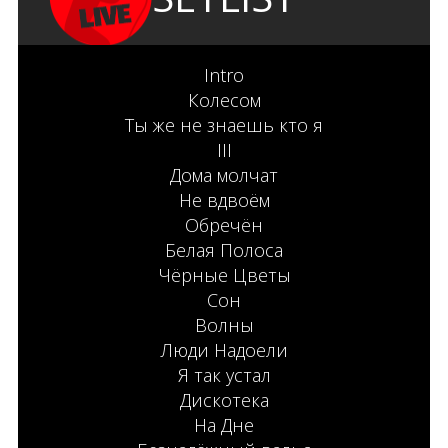
Intro
Колесом
Ты же не знаешь кто я
III
Дома молчат
Не вдвоём
Обречён
Белая Полоса
Чёрные Цветы
Сон
Волны
Люди Надоели
Я так устал
Дискотека
На Дне