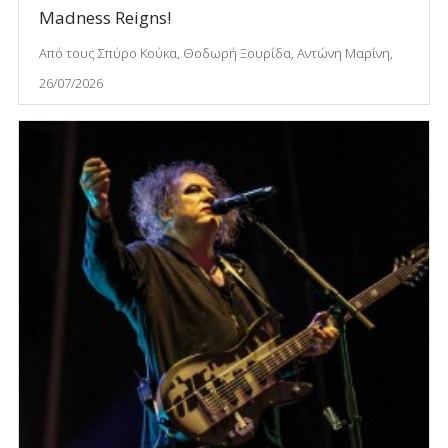
Madness Reigns!
Από τους Σπύρο Κούκα, Θοδωρή Ξουρίδα, Αντώνη Μαρίνη,
26/07/2026