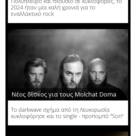
Πολύπλευρο και πλούσιο σε κυκλοφορίες, το
2024 ήταν μία καλή χρονιά για το
εναλλακτικό rock
Νέος δίσκος για τους Molchat Doma
To darkwave σχήμα από τη Λευκορωσία
κυκλοφόρησε και το single - προπομπό "Son"