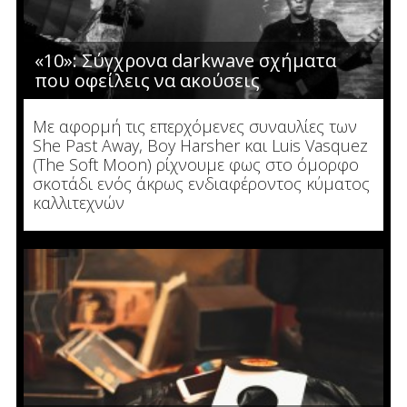
«10»: Σύγχρονα darkwave σχήματα
που οφείλεις να ακούσεις
Με αφορμή τις επερχόμενες συναυλίες των
She Past Away, Boy Harsher και Luis Vasquez
(The Soft Moon) ρίχνουμε φως στο όμορφο
σκοτάδι ενός άκρως ενδιαφέροντος κύματος
καλλιτεχνών