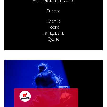
Безнадёжный вальс
Encore
Клетка
Тоска
Танцевать
Судно