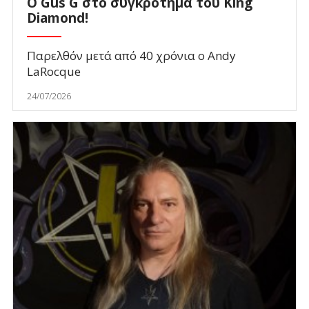
O Gus G στο συγκρότημα του King
Diamond!
Παρελθόν μετά από 40 χρόνια ο Andy
LaRocque
24/07/2026