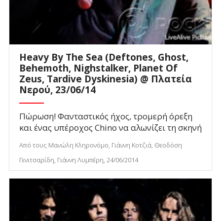
Heavy By The Sea (Deftones, Ghost,
Behemoth, Nighstalker, Planet Of
Zeus, Tardive Dyskinesia) @ Πλατεία
Νερού, 23/06/14
Πώρωση! Φανταστικός ήχος, τρομερή όρεξη
και ένας υπέροχος Chino να αλωνίζει τη σκηνή
Από τους Μανώλη Κληρονόμο, Γιάννη Κοτζιά, Θεοδόση
Γενιτσαρίδη, Γιάννη Λυμπέρη, 24/06/2014