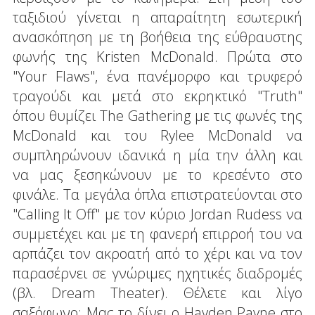
ταξιδιού γίνεται η απαραίτητη εσωτερική
ανασκόπηση με τη βοήθεια της εύθραυστης
φωνής της Kristen McDonald. Πρώτα στο
"Your Flaws", ένα πανέμορφο και τρυφερό
τραγούδι και μετά στο εκρηκτικό "Truth"
όπου θυμίζει The Gathering με τις φωνές της
McDonald και του Rylee McDonald να
συμπληρώνουν ιδανικά η μία την άλλη και
να μας ξεσηκώνουν με το κρεσέντο στο
φινάλε. Τα μεγάλα όπλα επιστρατεύονται στο
"Calling It Off" με τον κύριο Jordan Rudess να
συμμετέχει και με τη φανερή επιρροή του να
αρπάζει τον ακροατή από το χέρι και να τον
παρασέρνει σε γνώριμες ηχητικές διαδρομές
(βλ. Dream Theater). Θέλετε και λίγο
σαξόφωνο; Μας το δίνει ο Hayden Payne στο