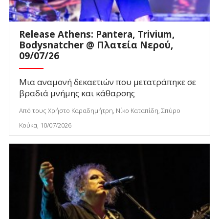
Release Athens: Pantera, Trivium,
Bodysnatcher @ Πλατεία Νερού,
09/07/26
Μια αναμονή δεκαετιών που μετατράπηκε σε
βραδιά μνήμης και κάθαρσης
Από τους Χρήστο Καραδημήτρη, Νίκο Καταπίδη, Σπύρο
Κούκα, 10/07/2026