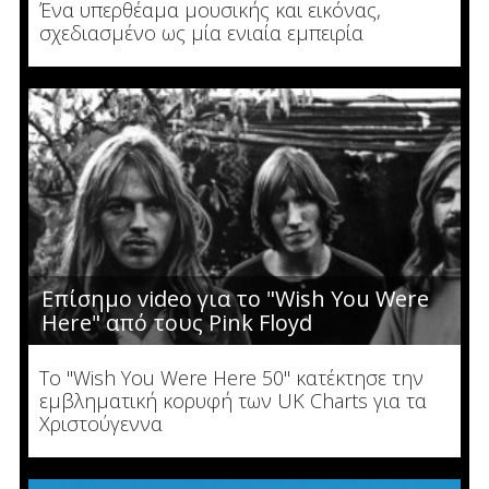
Ένα υπερθέαμα μουσικής και εικόνας,
σχεδιασμένο ως μία ενιαία εμπειρία
Επίσημο video για το "Wish You Were
Here" από τους Pink Floyd
Το "Wish You Were Here 50" κατέκτησε την
εμβληματική κορυφή των UK Charts για τα
Χριστούγεννα