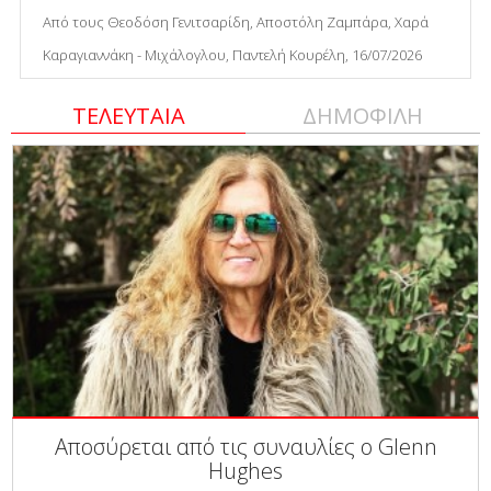
Από τους Θεοδόση Γενιτσαρίδη, Αποστόλη Ζαμπάρα, Χαρά
Καραγιαννάκη - Μιχάλογλου, Παντελή Κουρέλη, 16/07/2026
ΤΕΛΕΥΤΑΙΑ
ΔΗΜΟΦΙΛΗ
Αποσύρεται από τις συναυλίες ο Glenn
Hughes