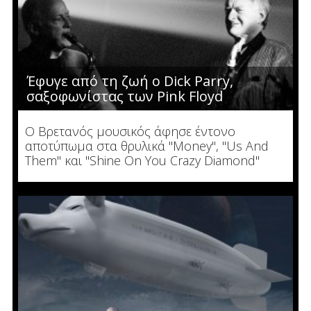
Έφυγε από τη ζωή ο Dick Parry,
σαξοφωνίστας των Pink Floyd
Ο Βρετανός μουσικός άφησε έντονο
αποτύπωμα στα θρυλικά "Money", "Us And
Them" και "Shine On You Crazy Diamond"