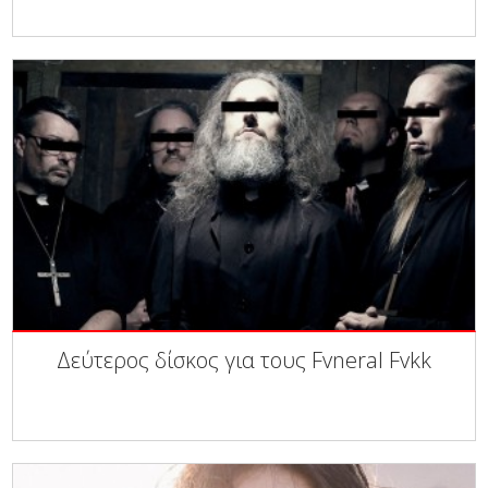
Δεύτερος δίσκος για τους Fvneral Fvkk