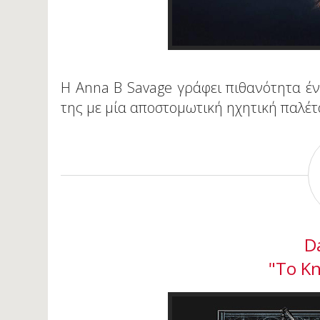
Η Anna B Savage γράφει πιθανότητα έν
της με μία αποστομωτική ηχητική παλέτ
D
"To K