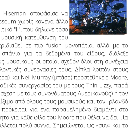
 Hiseman αποφάσισε να
losseum χωρίς κανένα άλλο
τικό "II", που δήλωνε τόσο
 μουσική κατεύθυνση του
ριδιαβεί σε πιο fusion μονοπάτια, αλλά με το
σπάνιο για τα δεδομένα του είδους, διάλεξε
 μουσικούς οι οποίοι σχεδόν όλοι στη συνέχεια
οντικές συνεργασίες τους. Δίπλα λοιπόν στους
κτρα) και Neil Murray (μπάσο) προστέθηκε ο Moore,
αδικές συνεργασίες του με τους Thin Lizzy, παρά
α σχέση με τους συνονόματους Αμερικανούς) ή τον
ίξιμο από όλους τους μουσικούς και τον Ιρλανδό
 πρόκειται για ένα παραμελημένο διαμάντι στο
ητο για κάθε φίλο του Moore που θέλει να δει μία
λλεται πολύ συχνά. Σημειώνεται ως «συν» και το