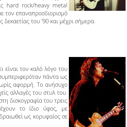
ις hard rock/heavy metal
 με τον επαναπροσδιορισμό
ς δεκαετίας του '90 και μέχρι σήμερα.
ι είναι τον καλό λόγο του
 συμπεριφερόταν πάντα ως
 χωρίς αφορμή. Το ανήσυχο
είς αλλαγές του στυλ του.
στη δισκογραφία του τρεις
έχουν το ίδιο ύφος, με
εδραιωθεί ως κορυφαίος σε