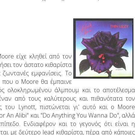
oore είχε κληθεί από τον
τήσει τον άστατο κιθαρίστα
ε ζωντανές εμφανίσεις. Το
 που ο Moore θα έμπαινε
ός ολοκληρωμένου άλμπουμ και το αποτέλεσμα
 έναν από τους καλύτερους και πιθανότατα τον
 του Lynott, πιστώνεται γι' αυτό και ο Moore
For An Alibi" και "Do Anything You Wanna Do", αλλά
επίπεδο. Ενδιαφέρον και το γεγονός ότι είναι η
αι με δεύτερο lead κιθαρίστα, πέρα από κάποιες