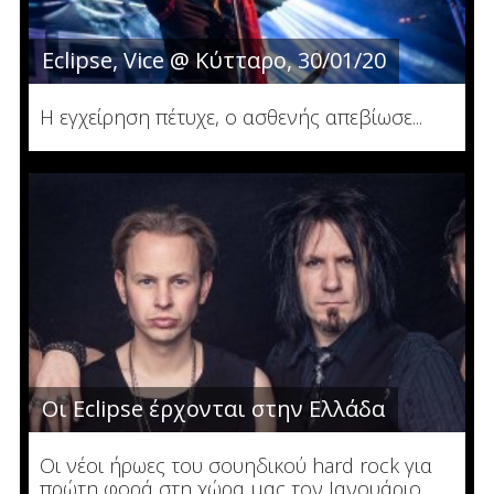
Eclipse, Vice @ Κύτταρο, 30/01/20
Η εγχείρηση πέτυχε, ο ασθενής απεβίωσε...
Οι Eclipse έρχονται στην Ελλάδα
Οι νέοι ήρωες του σουηδικού hard rock για
πρώτη φορά στη χώρα μας τον Ιανουάριο