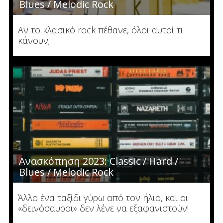
Blues / Melodic Rock
Αν το κλασικό rock πέθανε, όλοι αυτοί τι
κάνουν;
Ανασκόπηση 2023: Classic / Hard /
Blues / Melodic Rock
Άλλο ένα ταξίδι γύρω από τον ήλιο, και οι
«δεινόσαυροι» δεν λένε να εξαφανιστούν!