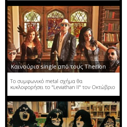
Καινούριο single από τους Therion
Το συμφωνικό metal σχήμα θα
κυκλοφορήσει το "Leviathan II" τον Οκτώβριο