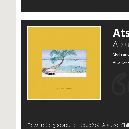
At
Ats
Mothland
Από τον
Πριν τρία χρόνια, οι Καναδοί Atsuko C