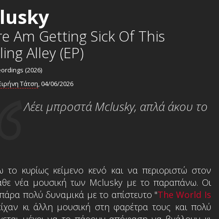
lusky
re Am Getting Sick Of This
ing Alley (EP)
eordings (2026)
Ειρήνη Τάτση
, 04/06/2026
Λέει μπροστά Mclusky, απλά άκου το
 το κυρίως κείμενο κενό και να περιοριστώ στον
άθε νέα μουσική των Mclusky με το παραπάνω. Οι
 πάρα πολύ δυναμικά με το απίστευτο "
The World Is
ι είχαν κι άλλη μουσική στη φαρέτρα τους και πολύ
χεται μέχρι να το πάρουν απόφαση να βγάλουν κι