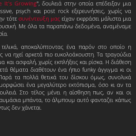
e It's Growing
", δουλειά στην οποία επέδειξαν μια
sive, psych και post rock εξερευνήσεις, χωρίς να
ην τότε
συνέντευξη μας
είχαν εκφράσει μάλιστα μια
μουσική. Με όλα τα παραπάνω δεδομένα, αναμέναμε
ία.
τελικά, αποκαλύπτοντας ένα παρόν στο οποίο η
ης να ηχεί αρκετά πιο ευκολοάκουστη. Τα τραγούδια
μα και ασφαλή, χωρίς εκπλήξεις και ρίσκα. Η διάθεση
ετά θέματα διαθέτουν ένα ήπιο funky άγγιγμα κι οι
 Παρά τα πολλά θετικά του δίσκου όμως, συνολικά
μορφώσει ένα μεγαλύτερο εκτόπισμα, όσο κι αν τα
υλειά. Στο τέλος μένει η αίσθηση πως, αν και οι
 θαυμάσια μπάντα, το άλμπουμ αυτό φανταζει κάπως
τως δεν χάνεται.