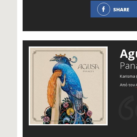
SHARE
Ag
Pan
Karisma 
Από τον