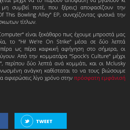
μη συμβεί ποτέ, που ξέρεις) αποφασίζουν την
f This Bowling Alley" EP, συνεχίζοντας φυσικά την
κιωτων τίτλων.
Computer" είναι ξεκάθαρο πως έχουμε μπροστά μας
ία, το "Hi! We’re On Strike" μέσα σε δύο λεπτά
α πέρα ως πέρα καφκική αφήγηση στο σήμερα, οι
εφεύγουν. Από την κομματάρα "Spock’s Culture" μέχρι
", περίπου δύο λεπτά ανά κομμάτι, και οι Mclusky
γνωσμένη ανάγκη καθίσταται το να τους βιώσουμε
να αφιερώσεις λίγο χρόνο στην
πρόσφατη εμφάνισή
TWEET