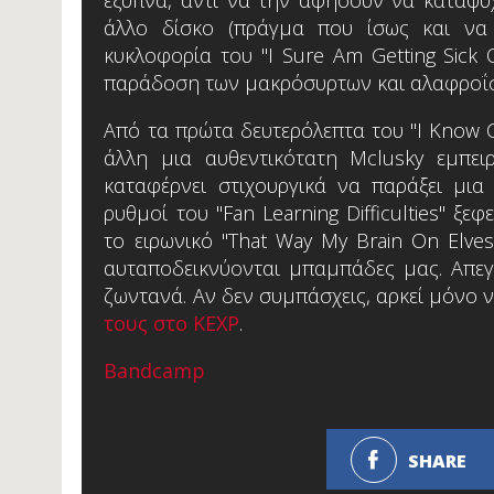
άλλο δίσκο (πράγμα που ίσως και να 
κυκλοφορία του "I Sure Am Getting Sick O
παράδοση των μακρόσυρτων και αλαφροΐσ
Από τα πρώτα δευτερόλεπτα του "I Know 
άλλη μια αυθεντικότατη Mclusky εμπειρ
καταφέρνει στιχουργικά να παράξει μι
ρυθμοί του "Fan Learning Difficulties" ξ
το ειρωνικό "That Way My Brain On Elves
αυταποδεικνύονται μπαμπάδες μας. Απε
ζωντανά. Αν δεν συμπάσχεις, αρκεί μόνο 
τους στο KEXP
.
Bandcamp
SHARE