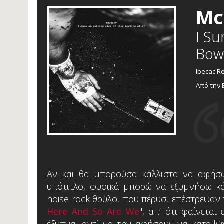
Mc
I Su
Bowl
Ipecac R
Από την
Αν και θα μπορούσα κάλλιστα να αφήσω
υπότιτλο, φυσικά μπορώ να εξυμνήσω κ
noise rock θρύλοι που πέρυσι επέστρεψαν
Here And So Are We
", απ’ ότι φαίνετα
έξυπνα, αντί να την αφήσουν να καταψύ