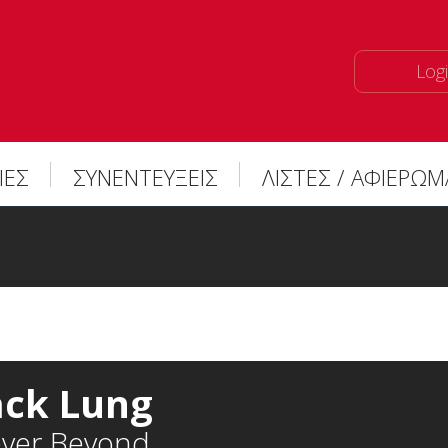
Logi
ΙΕΣ
ΣΥΝΕΝΤΕΥΞΕΙΣ
ΛΙΣΤΕΣ / ΑΦΙΕΡΩ
ack Lung
ever Beyond