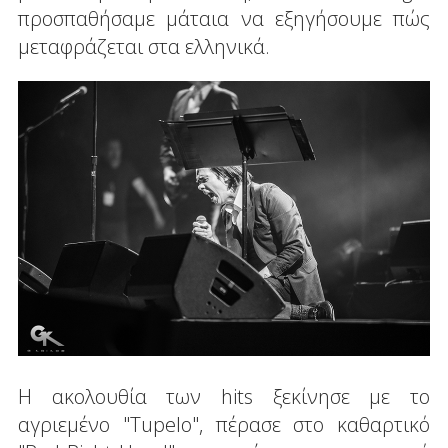
προσπαθήσαμε μάταια να εξηγήσουμε πώς
μεταφράζεται στα ελληνικά.
Η ακολουθία των hits ξεκίνησε με το
αγριεμένο "Tupelo", πέρασε στο καθαρτικό