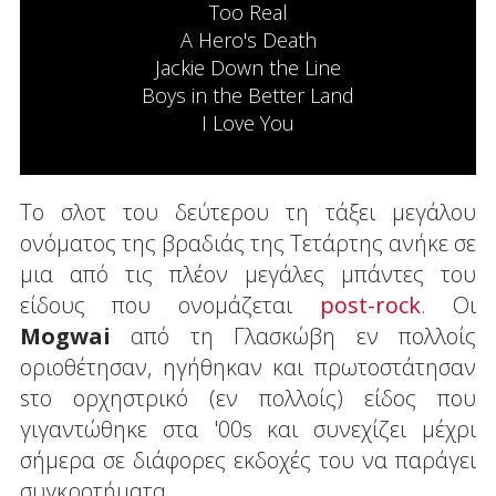
Too Real
A Hero's Death
Jackie Down the Line
Boys in the Better Land
I Love You
Το σλοτ του δεύτερου τη τάξει μεγάλου
ονόματος της βραδιάς της Τετάρτης ανήκε σε
μια από τις πλέον μεγάλες μπάντες του
είδους που ονομάζεται
post-rock
. Οι
Mogwai
από τη Γλασκώβη εν πολλοίς
οριοθέτησαν, ηγήθηκαν και πρωτοστάτησαν
sτο ορχηστρικό (εν πολλοίς) είδος που
γιγαντώθηκε στα '00s και συνεχίζει μέχρι
σήμερα σε διάφορες εκδοχές του να παράγει
συγκροτήματα.