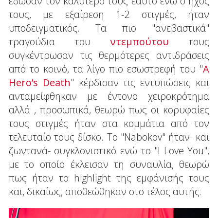
έδωσαν τον καλύτερό τους εαυτό ενώ ο ήχος
τους, με εξαίρεση 1-2 στιγμές, ήταν
υποδειγματικός. Τα πιο "ανεβαστικά"
τραγούδια του
ντεμπούτου
τους
συγκέντρωσαν τις θερμότερες αντιδράσεις
από το κοινό, τα λίγο πιο εσωστρεφή του "
A
Hero’s Death
" κέρδισαν τις εντυπώσεις και
ανταμείφθηκαν με έντονο χειροκρότημα
αλλά , προσωπικά, θεωρώ πως οι κορυφαίες
τους στιγμές ήταν στα κομμάτια από τον
τελευταίο τους δίσκο. Το "Nabokov" ήταν- και
ζωντανά- συγκλονιστικό ενώ το "I Love You",
με το οποίο έκλεισαν τη συναυλία, θεωρώ
πως ήταν το highlight της εμφάνισής τους
και, δικαίως, αποθεώθηκαν στο τέλος αυτής.