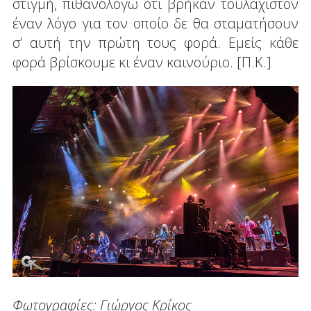
στιγμή, πιθανολογώ ότι βρήκαν τουλάχιστον
έναν λόγο για τον οποίο δε θα σταματήσουν
σ’ αυτή την πρώτη τους φορά. Εμείς κάθε
φορά βρίσκουμε κι έναν καινούριο. [Π.Κ.]
Φωτογραφίες: Γιώργος Κρίκος