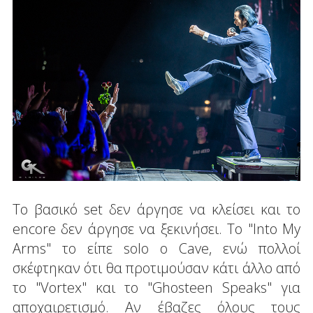
Το βασικό set δεν άργησε να κλείσει και το
encore δεν άργησε να ξεκινήσει. Το "Into My
Arms" το είπε solo ο Cave, ενώ πολλοί
σκέφτηκαν ότι θα προτιμούσαν κάτι άλλο από
το "Vortex" και το "Ghosteen Speaks" για
αποχαιρετισμό. Αν έβαζες όλους τους