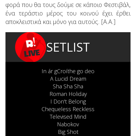
φορά που θα τους δούμε σε κάποιο Φεστιβάλ,
ένα τεράστιο μέρος του κοινού έχει έρθει
αποκλειστικά και μόνο για αυτούς. [Α.Α.]
SETLIST
In ár gCroíthe go deo
A Lucid Dream
Sha Sha Sha
Roman Holiday
I Don't Belong
Chequeless Reckless
Televised Mind
Nabokov
Big Shot