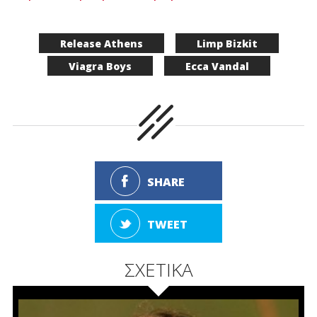
Release Athens
Limp Bizkit
Viagra Boys
Ecca Vandal
SHARE
TWEET
ΣΧΕΤΙΚΑ