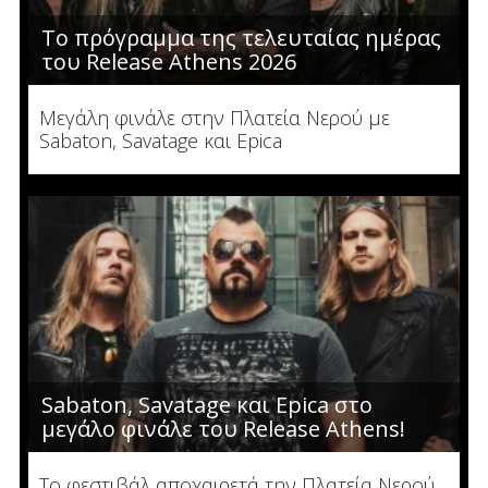
To πρόγραμμα της τελευταίας ημέρας
του Release Athens 2026
Μεγάλη φινάλε στην Πλατεία Νερού με
Sabaton, Savatage και Epica
Sabaton, Savatage και Epica στο
μεγάλο φινάλε του Release Athens!
Το φεστιβάλ αποχαιρετά την Πλατεία Νερού