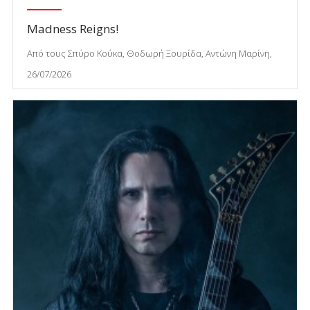
Madness Reigns!
Από τους Σπύρο Κούκα, Θοδωρή Ξουρίδα, Αντώνη Μαρίνη,
26/07/2026