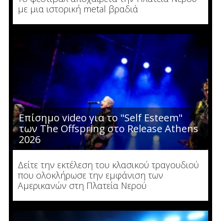
με μια ιστορική metal βραδιά
Επίσημο video για το "Self Esteem"
των The Offspring στο Release Athens
2026
Δείτε την εκτέλεση του κλασικού τραγουδιού
που ολοκλήρωσε την εμφάνιση των
Αμερικανών στη Πλατεία Νερού