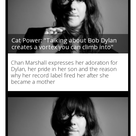
Cat Power: "Talking about Bob Dylan
creates a vortex you can climb into"
Chan Marshall expresses her adoration for
Dylan, her pride in her son and the reason
why her record label fired her after she
became a mother