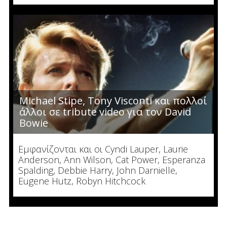
Michael Stipe, Tony Visconti και πολλοί
άλλοι σε tribute video για τον David
Bowie
Εμφανίζονται και οι Cyndi Lauper, Laurie
Anderson, Ann Wilson, Cat Power, Esperanza
Spalding, Debbie Harry, John Darnielle,
Eugene Hutz, Robyn Hitchcock