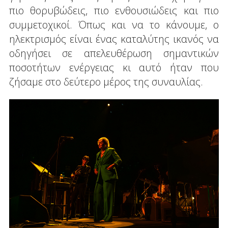
πιο θορυβώδεις, πιο ενθουσιώδεις και πιο
συμμετοχικοί. Όπως και να το κάνουμε, ο
ηλεκτρισμός είναι ένας καταλύτης ικανός να
οδηγήσει σε απελευθέρωση σημαντικών
ποσοτήτων ενέργειας κι αυτό ήταν που
ζήσαμε στο δεύτερο μέρος της συναυλίας.