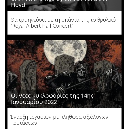
Floyd
Θα ερμηνεύσει με τη μπάντα της το θρυλικό
"Royal Albert Hall Concert"
Οι νέες κυκλοφορίες της 14ης
Ιανουαρίου 2022
Έναρξη εργασιών με πληθώρα αξιόλογων
προτάσεων