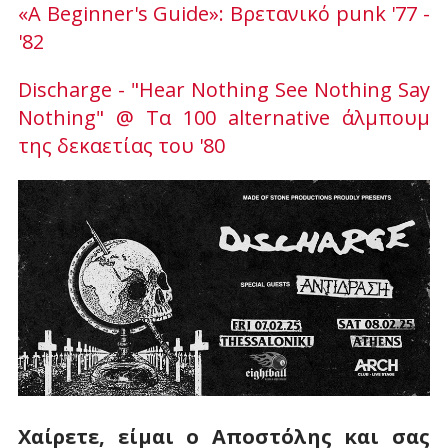
«A Beginner's Guide»: Βρετανικό punk '77 -
'82
Discharge - "Hear Nothing See Nothing Say
Nothing" @ Τα 100 alternative άλμπουμ
της δεκαετίας του '80
Χαίρετε, είμαι ο Αποστόλης και σας