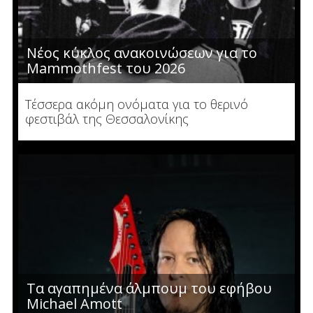
Νέος κύκλος ανακοινώσεων για το
Mammothfest του 2026
Τέσσερα ακόμη ονόματα για το θερινό
φεστιβάλ της Θεσσαλονίκης
Τα αγαπημένα άλμπουμ του εφήβου
Μichael Αmott