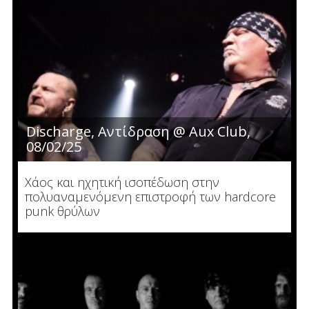
Discharge, Αντίδραση @ Aux Club,
08/02/25
Χάος και ηχητική ισοπέδωση στην
πολυαναμενόμενη επιστροφή των hardcore
punk θρύλων