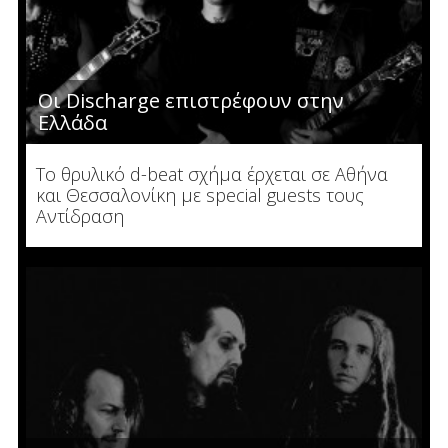
Οι Discharge επιστρέφουν στην
Ελλάδα
Το θρυλικό d-beat σχήμα έρχεται σε Αθήνα
και Θεσσαλονίκη με special guests τους
Αντίδραση