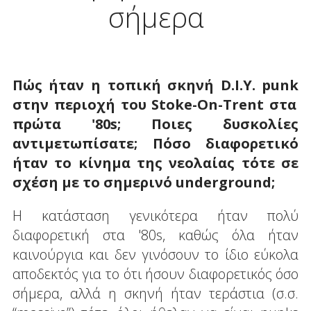
σήμερα
Πώς ήταν η τοπική σκηνή D
.
I
.
Y
.
punk
στην περιοχή του
Stoke
-
On
-
Trent
στα
πρώτα '80
s
; Ποιες δυσκολίες
αντιμετωπίσατε; Πόσο διαφορετικό
ήταν το κίνημα της νεολαίας τότε σε
σχέση με το σημερινό
underground;
Η κατάσταση γενικότερα ήταν πολύ
διαφορετική στα '80s, καθώς όλα ήταν
καινούργια και δεν γινόσουν το ίδιο εύκολα
αποδεκτός για το ότι ήσουν διαφορετικός όσο
σήμερα, αλλά η σκηνή ήταν τεράστια (σ.σ.