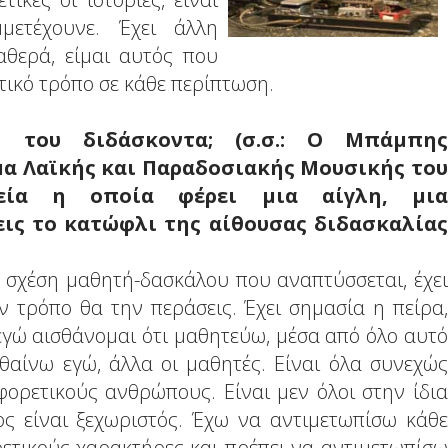
μετέχουνε. Έχει άλλη
αθερά, είμαι αυτός που
τικό τρόπο σε κάθε περίπτωση.
ο του διδάσκοντα; (σ.σ.: O Μπάμπης
α Λαϊκής και Παραδοσιακής Μουσικής του
ρεία η οποία φέρει μια αίγλη, μια
εις το κατώφλι της αίθουσας διδασκαλίας
ν σχέση μαθητή-δασκάλου που αναπτύσσεται, έχει
ν τρόπο θα την περάσεις. Έχει σημασία η πείρα,
εγώ αισθάνομαι ότι μαθητεύω, μέσα από όλο αυτό
θαίνω εγώ, άλλα οι μαθητές. Είναι όλα συνεχώς
φορετικούς ανθρώπους. Είναι μεν όλοι στην ίδια
ς είναι ξεχωριστός. Έχω να αντιμετωπίσω κάθε
ρετικούς χαρακτήρες και πρέπει να αντιμετωπίσω