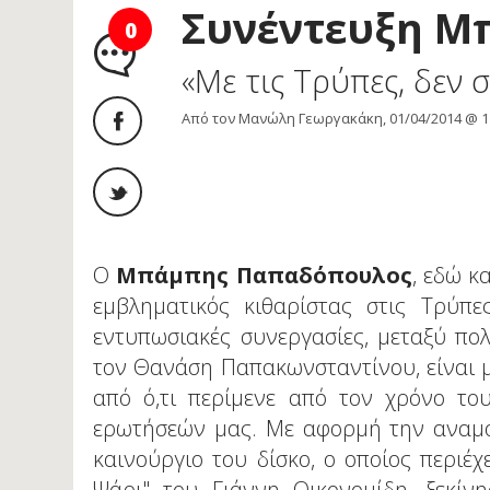
Συνέντευξη 
0
«Με τις Τρύπες, δεν
Από τον Μανώλη Γεωργακάκη, 01/04/2014 @ 1
Ο
Μπάμπης Παπαδόπουλος
, εδώ κ
εμβληματικός κιθαρίστας στις Τρύπε
εντυπωσιακές συνεργασίες, μεταξύ πο
τον Θανάση Παπακωνσταντίνου, είναι μ
από ό,τι περίμενε από τον χρόνο το
ερωτήσεών μας. Με αφορμή την αναμο
καινούργιο του δίσκο, ο οποίος περιέχ
Ψάρι" του Γιάννη Οικονομίδη, ξεκίν