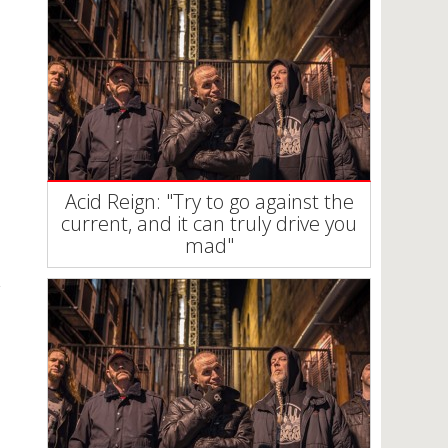
Acid Reign: "Try to go against the
current, and it can truly drive you
mad"