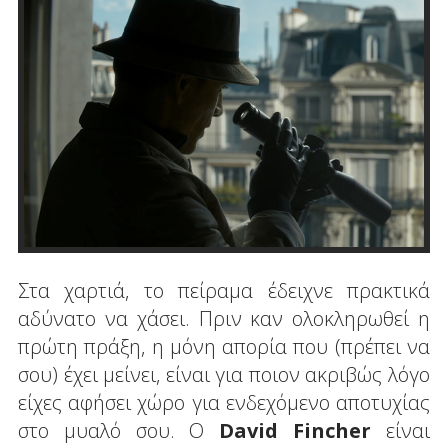
Στα χαρτιά, το πείραμα έδειχνε πρακτικά
αδύνατο να χάσει. Πριν καν ολοκληρωθεί η
πρώτη πράξη, η μόνη απορία που (πρέπει να
σου) έχει μείνει, είναι για ποιον ακριβώς λόγο
είχες αφήσει χώρο για ενδεχόμενο αποτυχίας
στο μυαλό σου. Ο
David
Fincher
είναι