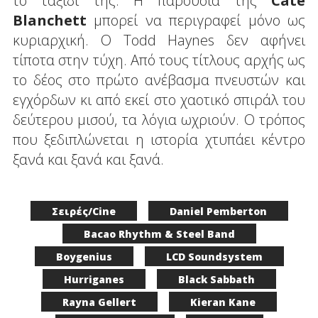
το ταξίδι της. Η παρουσία της
Cate
Blanchett
μπορεί να περιγραφεί μόνο ως
κυριαρχική. Ο Todd Haynes δεν αφήνει
τίποτα στην τύχη. Από τους τίτλους αρχής ως
το δέος στο πρώτο ανέβασμα πνευστών και
εγχόρδων κι από εκεί στο χαοτικό σπιράλ του
δεύτερου μισού, τα λόγια ωχριούν. Ο τρόπος
που ξεδιπλώνεται η ιστορία χτυπάει κέντρο
ξανά και ξανά και ξανά.
Σειρές/Cine
Daniel Pemberton
Bacao Rhythm & Steel Band
Boygenius
LCD Soundsystem
Hurriganes
Black Sabbath
Rayna Gellert
Kieran Kane