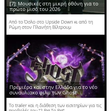
[7]: Μουσικές στη μικρή οθόνη για το
πρώτο μισό του 2026
Από το Όσλο στο Upside Down κι από τη
Ρώμη στον Πλανήτη Βίλτρουμ
Πρεμιέρα και στην Ελλάδα για το νέο
συναυλιακο φιλμ των Ghost
Το trailer και η διάθεση των εισιτηρίων για τις
προβολές του "2 Big To Rig"