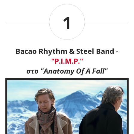
1
Bacao
Rhythm
&
Steel
Band
-
"P.I.M.P."
στο "Anatomy Of A Fall"