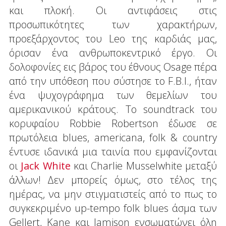
και πλοκή. Οι αντιφάσεις στις
προσωπικότητες των χαρακτήρων,
προεξάρχοντος του Leo της καρδιάς μας,
όρισαν ένα ανθρωποκεντρικό έργο. Οι
δολοφονίες εις βάρος του έθνους Osage πέρα
από την υπόθεση που σύστησε το F.B.I., ήταν
ένα ψυχογράφημα των θεμελίων του
αμερικανικού κράτους. Το soundtrack του
κορυφαίου Robbie Robertson έδωσε σε
πρωτόλεια blues, americana, folk & country
έντυσε ιδανικά μια ταινία που εμφανίζονται
οι
Jack White
και Charlie Musselwhite μεταξύ
άλλων! Δεν μπορείς όμως, στο τέλος της
ημέρας, να μην στιγματιστείς από το πως το
συγκεκριμένο up-tempo folk blues άσμα των
Gellert, Kane και Jamison ενσωματώνει όλη