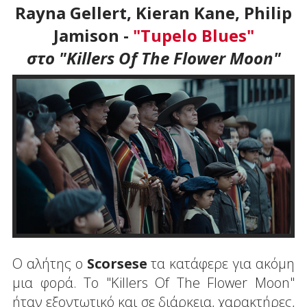
Rayna Gellert, Kieran Kane, Philip
Jamison -
"Tupelo Blues"
στο "Killers Of The Flower Moon"
Ο αλήτης ο
Scorsese
τα κατάφερε για ακόμη
μια φορά. Το "Killers Of The Flower Moon"
ήταν εξοντωτικό και σε διάρκεια, χαρακτήρες,