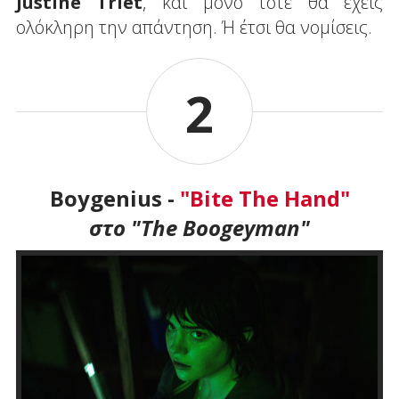
Justine Triet
, και μόνο τότε θα έχεις
ολόκληρη την απάντηση. Ή έτσι θα νομίσεις.
2
Boygenius -
"Bite The Hand"
στο "The Boogeyman"