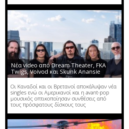
Νέα video από Dream Theater, FKA
Twigs, Voivod και Skunk Anansie
Οι Καναδοί και οι Βρετανοί αποκάλυψαν νέα
singles ενώ οι Αμερικανοί και η avant-pop
μουσικός οπτικοποίησαν συνθέσεις από
τους πρόσφατους δίσκους τους