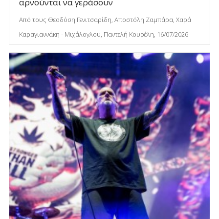
αρνούνται να γεράσουν
Από τους Θεοδόση Γενιτσαρίδη, Αποστόλη Ζαμπάρα, Χαρά
Καραγιαννάκη - Μιχάλογλου, Παντελή Κουρέλη, 16/07/2026