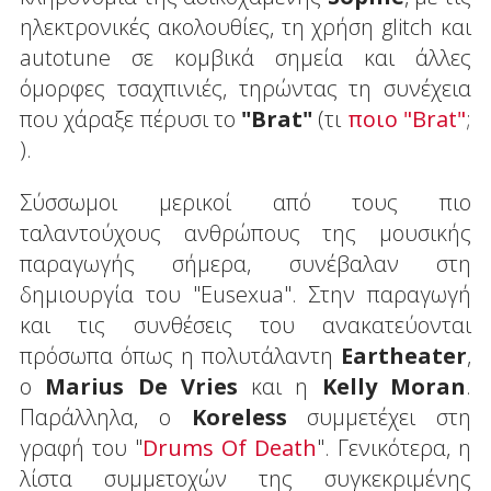
ηλεκτρονικές ακολουθίες, τη χρήση glitch και
autotune σε κομβικά σημεία και άλλες
όμορφες τσαχπινιές, τηρώντας τη συνέχεια
που χάραξε πέρυσι το
"
Brat
"
(τι
ποιο "Brat"
;
).
Σύσσωμοι μερικοί από τους πιο
ταλαντούχους ανθρώπους της μουσικής
παραγωγής σήμερα, συνέβαλαν στη
δημιουργία του "Eusexua". Στην παραγωγή
και τις συνθέσεις του ανακατεύονται
πρόσωπα όπως η πολυτάλαντη
Eartheater
,
o
Marius
De
Vries
και η
Kelly
Moran
.
Παράλληλα, ο
Koreless
συμμετέχει στη
γραφή του "
Drums Of Death
". Γενικότερα, η
λίστα συμμετοχών της συγκεκριμένης