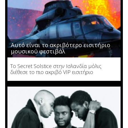
Αυτό είναι το ακριβότερο εισιτήριο
μουσικού φεστιβάλ
Το Secret Solstice στην Ισλανδία μόλις
διέθεσε το πιο ακριβό VIP εισιτήριο