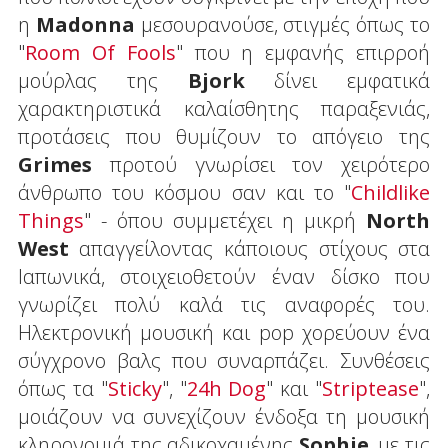
η
Madonna
μεσουρανούσε, στιγμές όπως το
"
Room Of Fools
" που η εμφανής επιρροή
μούρλας της
Bjork
δίνει εμφατικά
χαρακτηριστικά καλαίσθητης παραξενιάς,
προτάσεις που θυμίζουν το απόγειο της
Grimes
προτού γνωρίσει τον χειρότερο
άνθρωπο του κόσμου σαν και το "
Childlike
Things
" - όπου συμμετέχει η μικρή
North
West
απαγγείλοντας κάποιους στίχους στα
Ιαπωνικά, στοιχειοθετούν έναν δίσκο που
γνωρίζει πολύ καλά τις αναφορές του.
Ηλεκτρονική μουσική και pop χορεύουν ένα
σύγχρονο βαλς που συναρπάζει. Συνθέσεις
όπως τα "
Sticky
", "
24h Dog
" και "
Striptease
",
μοιάζουν να συνεχίζουν ένδοξα τη μουσική
κληρονομιά της αδικοχαμένης
Sophie
, με τις