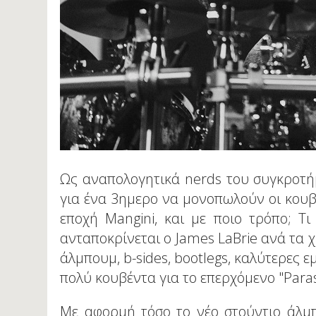
Ως αναπολογητικά nerds του συγκροτή
για ένα 3ημερο να μονοπωλούν οι κουβέν
εποχή Mangini, και με ποιο τρόπο; Τι
ανταποκρίνεται ο James LaBrie ανά τα χ
άλμπουμ, b-sides, bootlegs, καλύτερες 
πολύ κουβέντα για το επερχόμενο "Par
Με αφορμή τόσο το νέο στούντιο άλμπ