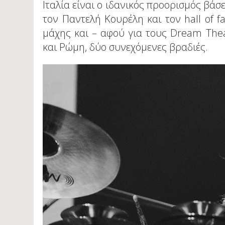
Ιταλία είναι ο ιδανικός προορισμός βάσ
τον Παντελή Κουρέλη και τον hall of
μάχης και – αφού για τους Dream Thea
και Ρώμη, δύο συνεχόμενες βραδιές.