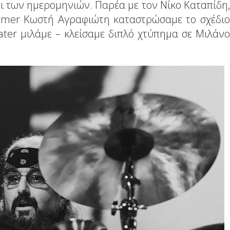
ει των ημερομηνιών. Παρέα με τον Νίκο Καταπίδη,
 famer Κωστή Αγραφιώτη καταστρώσαμε το σχέδιο
ter μιλάμε – κλείσαμε διπλό χτύπημα σε Μιλάνο