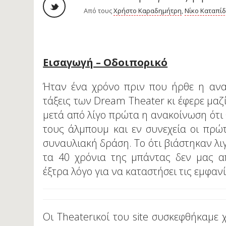
Από τους
Χρήστο Καραδημήτρη
,
Νίκο Καταπί
Εισαγωγή – Οδοιπορικό
Ήταν ένα χρόνο πριν που ήρθε η ανα
τάξεις των Dream Theater κι έφερε μα
μετά από λίγο πρώτα η ανακοίνωση ότι 
τους άλμπουμ και εν συνεχεία οι πρώ
συναυλιακή δράση. Το ότι βιάστηκαν λιγ
τα 40 χρόνια της μπάντας δεν μας απ
έξτρα λόγο για να καταστήσει τις εμφανί
Οι Theaterικοί του site συσκεφθήκαμε 