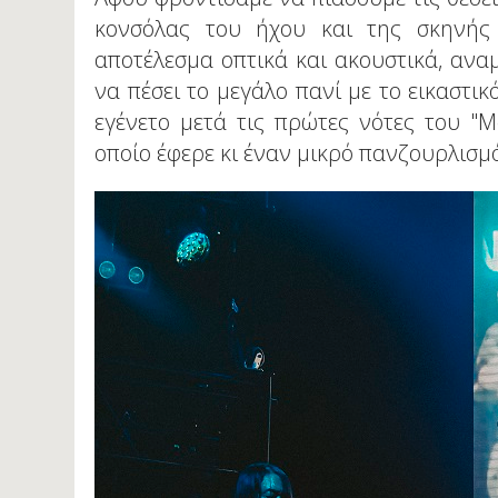
κονσόλας του ήχου και της σκηνής
αποτέλεσμα οπτικά και ακουστικά, ανα
να πέσει το μεγάλο πανί με το εικαστι
εγένετο μετά τις πρώτες νότες του "Me
οποίο έφερε κι έναν μικρό πανζουρλισ