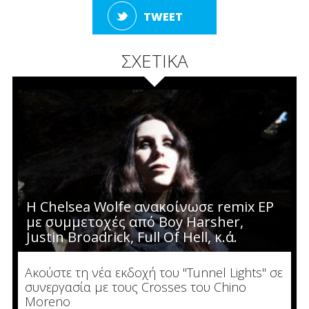
TWEET
ΣΧΕΤΙΚΑ
H Chelsea Wolfe ανακοίνωσε remix EP
με συμμετοχές από Boy Harsher,
Justin Broadrick, Full Of Hell, κ.ά.
Ακούστε τη νέα εκδοχή του "Tunnel Lights" σε
συνεργασία με τους Crosses του Chino
Moreno