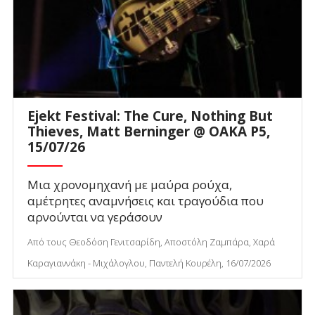
Ejekt Festival: The Cure, Nothing But
Thieves, Matt Berninger @ ΟΑΚΑ P5,
15/07/26
Μια χρονομηχανή με μαύρα ρούχα,
αμέτρητες αναμνήσεις και τραγούδια που
αρνούνται να γεράσουν
Από τους Θεοδόση Γενιτσαρίδη, Αποστόλη Ζαμπάρα, Χαρά
Καραγιαννάκη - Μιχάλογλου, Παντελή Κουρέλη, 16/07/2026