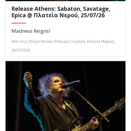
Release Athens: Sabaton, Savatage,
Epica @ Πλατεία Νερού, 25/07/26
Madness Reigns!
Από τους Σπύρο Κούκα, Θοδωρή Ξουρίδα, Αντώνη Μαρίνη,
26/07/2026