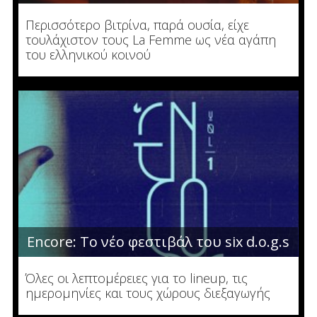
Περισσότερο βιτρίνα, παρά ουσία, είχε
τουλάχιστον τους La Femme ως νέα αγάπη
του ελληνικού κοινού
Encore: Το νέο φεστιβάλ του six d.o.g.s
Όλες οι λεπτομέρειες για το lineup, τις
ημερομηνίες και τους χώρους διεξαγωγής