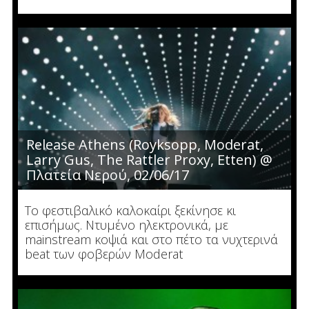
Release Athens (Royksopp, Moderat,
Larry Gus, The Rattler Proxy, Etten) @
Πλατεία Νερού, 02/06/17
Το φεστιβαλικό καλοκαίρι ξεκίνησε κι
επισήμως. Ντυμένο ηλεκτρονικά, με
mainstream κοψιά και στο πέτο τα νυχτερινά
beat των φοβερών Moderat