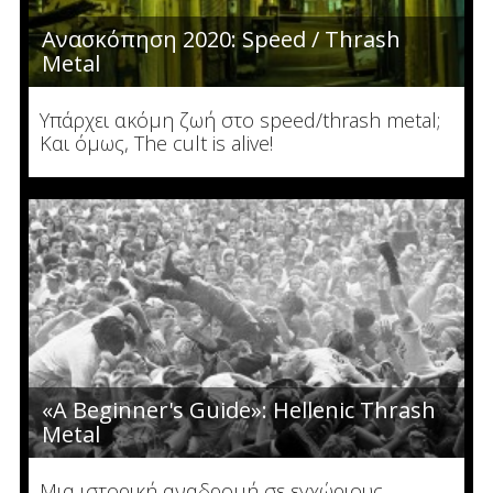
Ανασκόπηση 2020: Speed / Thrash
Metal
Υπάρχει ακόμη ζωή στο speed/thrash metal;
Και όμως, The cult is alive!
«A Beginner's Guide»: Hellenic Thrash
Metal
Μια ιστορική αναδρομή σε εγχώριους