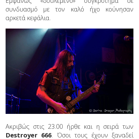
Εμφανώς «δουλεμένο» συγκρότημα σε
συνδυασμό με τον καλό ήχο κούνησαν
αρκετά κεφάλια.
Ακριβώς στις 23.00 ήρθε και η σειρά των
Destroyer 666
. Όσοι τους έχουν ξαναδεί