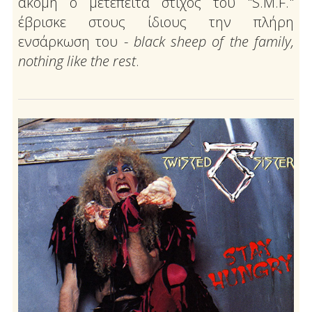
ακόμη ο μετέπειτα στίχος του "S.M.F."
έβρισκε στους ίδιους την πλήρη
ενσάρκωση του -
black
sheep
of
the
family
,
nothing
like
the
rest
.