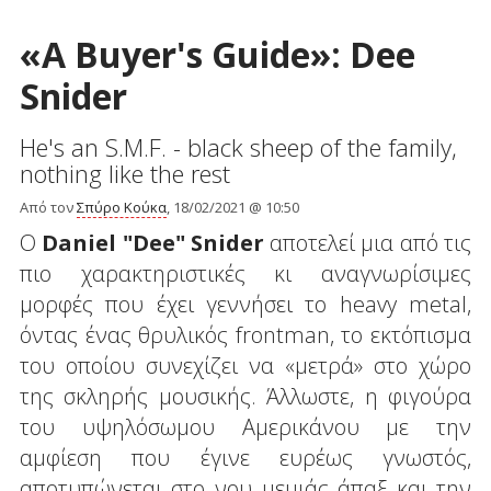
«A Buyer's Guide»: Dee
Snider
He's an S.M.F. - black sheep of the family,
nothing like the rest
Από τον
Σπύρο Κούκα
, 18/02/2021 @ 10:50
Ο
Daniel
"
Dee
"
Snider
αποτελεί μια από τις
πιο χαρακτηριστικές κι αναγνωρίσιμες
μορφές που έχει γεννήσει το heavy metal,
όντας ένας θρυλικός frontman, το εκτόπισμα
του οποίου συνεχίζει να «μετρά» στο χώρο
της σκληρής μουσικής. Άλλωστε, η φιγούρα
του υψηλόσωμου Αμερικάνου με την
αμφίεση που έγινε ευρέως γνωστός,
αποτυπώνεται στο νου μεμιάς άπαξ και την