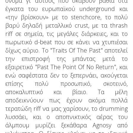
όνομα γι' αυτούς που σκάβουν βαθιά στα
έγκατα του ευρωπαϊκού underground και
«την βρίσκουν» με το stenchcore, το πολύ
βαρύ δηλαδή μεταλλικό crust, με τα thrash
riff σε σημεία, τις μεγάλες διάρκειες, και το
πωρωτικό d-beat που σε κάνει να χτυπιέσαι
δίχως αύριο. Το "Traits Of The Past" αποτελεί
την επιστροφή της μπάντας μετά το
εξαιρετικό "Past The Point Of No Return", και
ενώ σαφέστατα δεν το ξεπερνάει, ακούγεται
επίσης πολύ προσωπικό, σκοτεινό,
αποκαλυπτικό και βίαιο. Τα μέλη
αποδεικνύουν πως έχουν ακόμα πολλά
τερατώδη riff να μας χαρίσουν, το drumming
λυσσάει, και ο αποπνικτικός αέρας του
άλμπουμ μυρίζει ξεκάθαρα Agnosy από