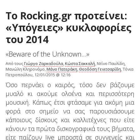
Το Rocking.gr προτείνει:
«Υπόγειες» κυκλοφορίες
του 2014
«Beware of the Unknown...»
Από τους
Γιώργο Ζαρκαδούλα
,
Κώστα Σακκαλή
, Nτίνο Παυλίδη,
Μανώλη Κληρονόμο,
Μάνο Πατεράκη
,
Θεοδόση Γενιτσαρίδη
, Τόνια
Πετροπούλου, 12/01/2015 @ 12:16
Όσο περνάει ο καιρός, τόσο δεν βάζουμε
μυαλό κι ακούμε ολοένα και περισσότερη
μουσική. Κάπως έτσι φτάσαμε για ακόμη μια
φορά στο σημείο να σας παρουσιάσουμε
κάποιους δίσκους και καλλιτέχνες που είτε
κάνουν τα πρώτα δισκογραφικά τους βήματα,
είτε παίζουν live μπροστά σε συγγενείς και