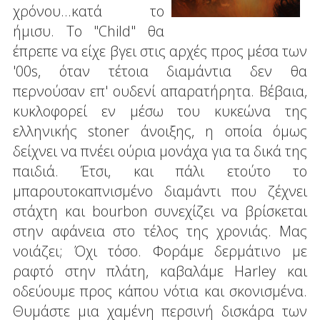
χρόνου...κατά το
ήμισυ. Το "Child" θα
έπρεπε να είχε βγει στις αρχές προς μέσα των
'00s, όταν τέτοια διαμάντια δεν θα
περνούσαν επ' ουδενί απαρατήρητα. Βέβαια,
κυκλοφορεί εν μέσω του κυκεώνα της
ελληνικής stoner άνοιξης, η οποία όμως
δείχνει να πνέει ούρια μονάχα για τα δικά της
παιδιά. Έτσι, και πάλι ετούτο το
μπαρουτοκαπνισμένο διαμάντι που ζέχνει
στάχτη και bourbon συνεχίζει να βρίσκεται
στην αφάνεια στο τέλος της χρονιάς. Μας
νοιάζει; Όχι τόσο. Φοράμε δερμάτινο με
ραφτό στην πλάτη, καβαλάμε Harley και
οδεύουμε προς κάπου νότια και σκονισμένα.
Θυμάστε μια χαμένη περσινή δισκάρα των