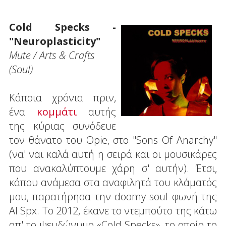
Cold Specks -
"Neuroplasticity"
Mute / Arts & Crafts
(Soul)
Κάποια χρόνια πριν,
ένα
κομμάτι
αυτής
της κύριας συνόδευε
τον θάνατο του Opie, στο "Sons Of Anarchy"
(να' ναι καλά αυτή η σειρά και οι μουσικάρες
που ανακαλύπτουμε χάρη σ' αυτήν). Έτσι,
κάπου ανάμεσα στα αναφιλητά του κλάματός
μου, παρατήρησα την doomy soul φωνή της
Al Spx. Το 2012, έκανε το ντεμπούτο της κάτω
απ' το ψευδώνυμο «Cold Specks», το οποίο το