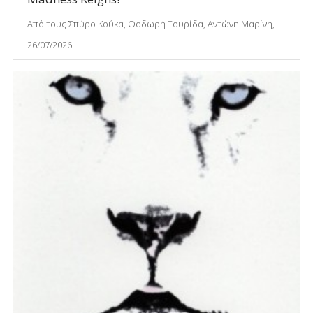
Από τους Σπύρο Κούκα, Θοδωρή Ξουρίδα, Αντώνη Μαρίνη,
26/07/2026