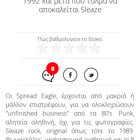
1992 και μετά που τολμά να
αποκαλείται Sleaze
Πώς βαθμολογείτε το δίσκο;
0
Οι Spread Eagle, έρχονται από μακριά ή
μάλλον επιστρέφουν, για να ολοκληρώσουν
"unfinished business" από τα 80’s. Punk,
αλητεία αληθινή, όχι για τις φωτογραφίες.
Sleaze rock, original όπως τότε το 1989.
Φωνακλάδες, underground αισθητική και lo-fi