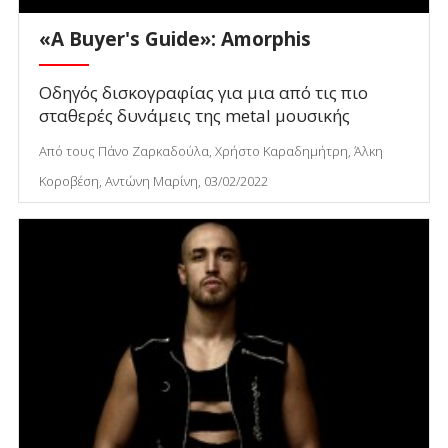
«Α Buyer's Guide»: Amorphis
Οδηγός δισκογραφίας για μια από τις πιο
σταθερές δυνάμεις της metal μουσικής
Από τους Πάνο Ζαρκαδούλα, Χρήστο Καραδημήτρη, Άλκη
Κοροβέση, Αντώνη Μαρίνη, 03/02/2022