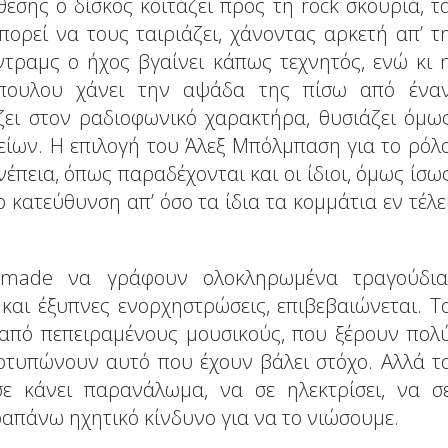
σης ο δίσκος κοιτάζει προς τη rock σκουριά, τ
πορεί να τους ταιριάζει, χάνοντας αρκετή απ’ τ
ντραμς ο ήχος βγαίνει κάπως τεχνητός, ενώ κι 
όπουλου χάνει την αψάδα της πίσω από ένα
ζει στον ραδιοφωνικό χαρακτήρα, θυσιάζει όμω
ίων. Η επιλογή του Άλεξ Μπόλμπαση για το ρόλ
πεια, όπως παραδέχονται και οι ίδιοι, όμως ίσω
 κατεύθυνση απ’ όσο τα ίδια τα κομμάτια εν τέλε
emade να γράφουν ολοκληρωμένα τραγούδια
αι έξυπνες ενορχηστρώσεις, επιβεβαιώνεται. Τ
 από πεπειραμένους μουσικούς, που ξέρουν πολ
οτυπώνουν αυτό που έχουν βάλει στόχο. Αλλά τ
σε κάνει παρανάλωμα, να σε ηλεκτρίσει, να σ
αραπάνω ηχητικό κίνδυνο για να το νιώσουμε.