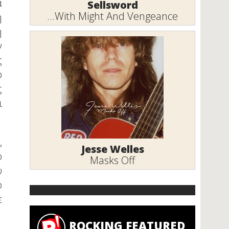
α
Sellsword
...With Might And Vengeance
η
η
ν
ς
ο
ς
ι
,
Jesse Welles
ο
Masks Off
ύ
ο
ε
ROCKING FEATURED