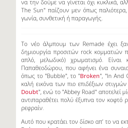
να την δούμε να γίνεται όχι κυκλικά, α
The Sun" παίζουν μεν όπως παλιότερα, 
γωνία, συνθετική ή παραγωγής.
Το νέο άλμπουμ των Remade έχει ξανά
δημιουργία προσιτών rock κομματιών π
απλό, μελωδικό) χρωματισμό. Είναι
Παπαθεοδώρου, που αφήνει ένα συναισ
όπως το "Bubble", το "
Broken
", "In And
καλή εικόνα των πιο επιδέξιων στιγμών
Doubt
", ενώ το "Abbey Road" αποτελεί 
αντιπαραθέτει πολύ έξυπνα τον κοφτό 
ρεφραίν.
Αυτό που κρατάει τον δίσκο απ’ το να εκ