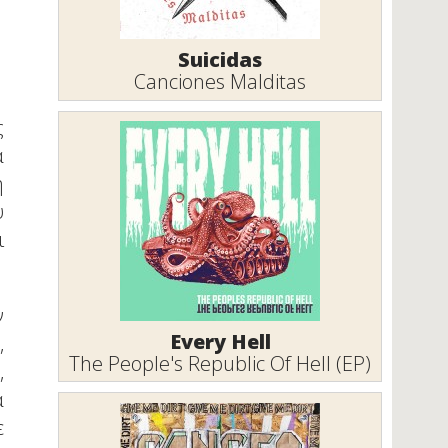
Suicidas
Canciones Malditas
ς
α
η
υ
ι
ν
Every Hell
,
The People's Republic Of Hell (EP)
,
α
ε