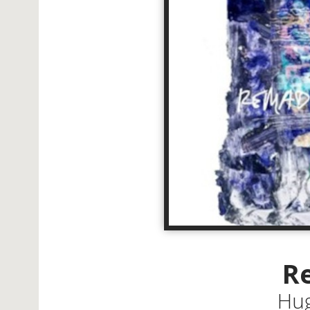
R
Hug