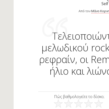
Self
Από τον
Μάνο Κορνη
Τελειοποιών
μελωδικού rock
ρεφραίν, οι Re
ήλιο και λιώ
Πώς βαθμολογείτε το δίσκο;