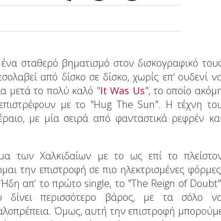
 ένα σταθερό βηματισμό στον δισκογραφικό του
σολαβεί από δίσκο σε δίσκο, χωρίς επ’ ουδενί ν
ια μετά το πολύ καλό "
It Was Us
", το οποίο ακόμ
, επιστρέφουν με το "Hug The Sun". Η τέχνη το
έραιο, με μία σειρά από φανταστικά ρεφρέν κα
ήμα των Χαλκιδαίων με το ως επί το πλείστο
μαι την επιστροφή σε πιο ηλεκτρισμένες φόρμες
Ήδη απ’ το πρώτο single, το "The Reign of Doubt"
 δίνει περισσότερο βάρος, με τα σόλο ν
γαλοπρέπεια. Όμως, αυτή την επιστροφή μπορούμ