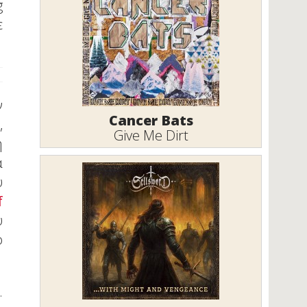
g
ε
ν
Cancer Bats
,
Give Me Dirt
η
α
ύ
f
υ
ο
.