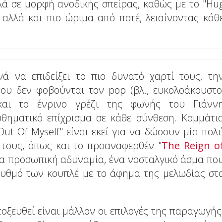
λλά σε μορφή ανοδικής σπείρας, καθώς με το "Hu
αλλά και πιο ώριμα από ποτέ, λειαίνοντας κάθ
 να επιδείξει το πιο δυνατό χαρτί τους, τη
ου δεν φοβούνται τον pop (βλ., ευκολοάκουστο
 και το ένρινο γρέζι της φωνής του Γιάνν
θηματικό επίχρισμα σε κάθε σύνθεση. Κομμάτι
 Out Of Myself" είναι εκεί για να δώσουν μία πολ
 τους, όπως και το προαναφερθέν "
The Reign o
μία προσωπική αδυναμία, ένα νοσταλγικό άσμα πο
ρυθμό των κουπλέ με το άφημα της μελωδίας στ
τοξευθεί είναι μάλλον οι επιλογές της παραγωγής