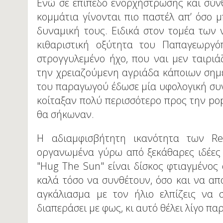
Ενώ σε επίπεδο ενορχήστρωσης και σύνθε
κομμάτια γίνονται πιο παστέλ απ’ όσο μ
δυναμική τους. Ειδικά στον τομέα των 
κιθαριστική οξύτητα του Παπαγεωργ
στρογγυλεμένο ήχο, που ναι μεν ταιριά
την χρειαζούμενη αγριάδα κάποιων σημε
του παραγωγού έδωσε μία υφολογική συνέ
κοίταξαν πολύ περισσότερο προς την pop
θα σήκωναν.
Η αδιαμφισβήτητη ικανότητα των R
οργανωμένα γύρω από ξεκάθαρες ιδέες κ
"Hug The Sun" είναι δίσκος φτιαγμένος
καλά τόσο να συνθέτουν, όσο και να απ
αγκάλιασμα με τον ήλιο ελπίζεις να 
διαπεράσει με φως, κι αυτό θέλει λίγο π