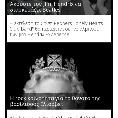
Ακούστε τον Jimi Hendrix να
διασκευάζει Beatles
Η εκτέλεση του "Sgt. Peppers Lonely Hearts
Club Band" θα περιέχεται σε live άλμπουμ
των Jimi Hendrix Experience
Η rock κοινότητα για το θάνατο της
βασίλισσας Ελισάβετ
Black Sabbath, Rolling Stones, Patti Smith,