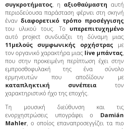
συγκροτήματος
, η
αξιοθαύμαστη
αυτή
περιοδεύουσα παράσταση φέρνει στη σκηνή
έναν
διαφορετικό τρόπο προσέγγισης
του υλικού τους. Το
υπερεπιτυχημένο
αυτό project συνδυάζει τη δύναμη μιας
11μελούς συμφωνικής ορχήστρας
με
τον οργανικό χαρακτήρα μιας
live
μπάντας
,
που στην προκειμένη περίπτωση έχει στην
εμπροσθοφυλακή της ένα σύνολο
ερμηνευτών που αποδίδουν με
καταπληκτική συνέπεια
τον
χαρακτηριστικό ήχο της εποχής.
Τη μουσική διεύθυνση και τις
ενορχηστρώσεις υπογράφει ο
Dami
á
n
Mahler
, ο οποίος επαναπροσεγγίζει τα πιο