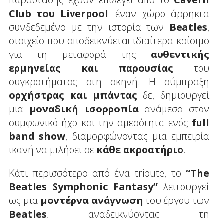
Club
του
Liverpool
, έναν χώρο άρρηκτα
συνδεδεμένο με την ιστορία των
Beatles
,
στοιχείο που αποδεικνύεται ιδιαίτερα κρίσιμο
για τη μεταφορά της
αυθεντικής
ερμηνείας και παρουσίας
του
συγκροτήματος στη σκηνή. Η σύμπραξη
ορχήστρας και μπάντας
δε, δημιουργεί
μια
μοναδική ισορροπία
ανάμεσα στον
συμφωνικό ήχο και την αμεσότητα ενός
full
band
show
, διαμορφώνοντας μια εμπειρία
ικανή να μιλήσει σε
κάθε ακροατήριο
.
Κάτι περισσότερο από ένα tribute, το
“
The
Beatles
Symphonic
Fantasy
”
λειτουργεί
ως μια
μοντέρνα ανάγνωση
του έργου των
Beatles
, αναδεικνύοντας τη