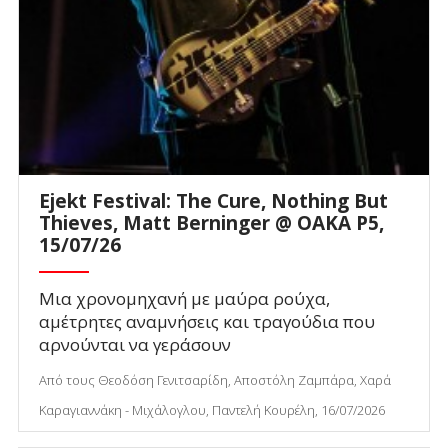
Ejekt Festival: The Cure, Nothing But
Thieves, Matt Berninger @ ΟΑΚΑ P5,
15/07/26
Μια χρονομηχανή με μαύρα ρούχα,
αμέτρητες αναμνήσεις και τραγούδια που
αρνούνται να γεράσουν
Από τους Θεοδόση Γενιτσαρίδη, Αποστόλη Ζαμπάρα, Χαρά
Καραγιαννάκη - Μιχάλογλου, Παντελή Κουρέλη, 16/07/2026