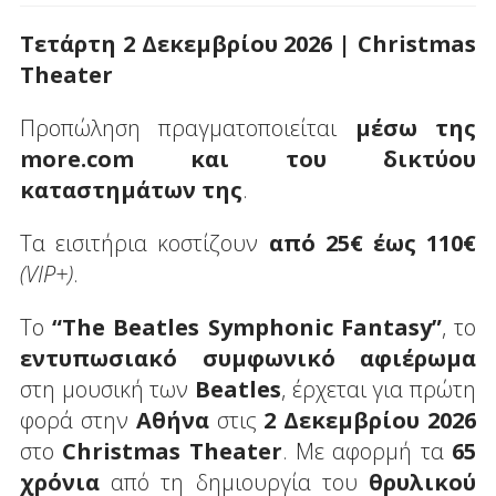
Τετάρτη
2
Δεκεμβρίου
2026 | Christmas
Theater
Προπώληση πραγματοποιείται
μέσω της
more
.
com
και του δικτύου
καταστημάτων της
.
Τα εισιτήρια κοστίζουν
από 25€ έως 110€
(
VIP
+)
.
Το
“
The
Beatles
Symphonic
Fantasy
”
, το
εντυπωσιακό συμφωνικό αφιέρωμα
στη μουσική των
Beatles
, έρχεται για πρώτη
φορά στην
Αθήνα
στις
2 Δεκεμβρίου 2026
στο
Christmas
Theater
. Με αφορμή τα
65
χρόνια
από τη δημιουργία του
θρυλικού