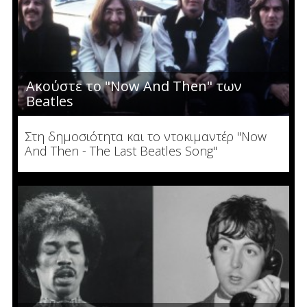
Ακούστε το "Now And Then" των
Beatles
Στη δημοσιότητα και το ντοκιμαντέρ "Now
And Then - The Last Beatles Song"