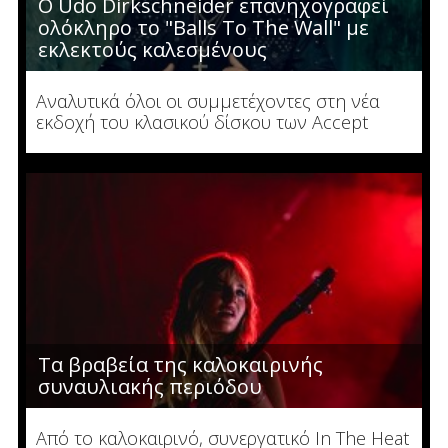
Ο Udo Dirkschneider επανηχογραφεί
ολόκληρο το "Balls To The Wall" με
εκλεκτούς καλεσμένους
Αναλυτικά όλοι οι συμμετέχοντες στη νέα
εκδοχή του κλασικού δίσκου των Accept
Τα βραβεία της καλοκαιρινής
συναυλιακής περιόδου
Από το καλοκαιρινό, συνεργατικό In The Heat