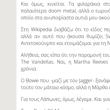
Και όμως, κινείται. Τα φιλαράκια σ
παλαιότερα doom metal, αλλά ο τωρινό
οποίο στα ανυποψίαστα αυτιά μου ακού
Στη Wikipedia διαβάζω ότι το είδος πε
αλλά αν αυτό που άκουσα θυμίζει S
Αντετοκούνμπο και ετοιμάζομαι για τη 
Αλήθεια, σας είπα ότι την παραμονή το
The Vandellas; Ναι, η Μartha Reeves
χρόνια.
Ο Βοwie που -μαζί με τον Jagger- ξανάφ
τούτο τον μάταιο κόσμο, αλλά η Μάρθα ζε
Για τους Λάπωνες, όμως, λέγαμε. Και για