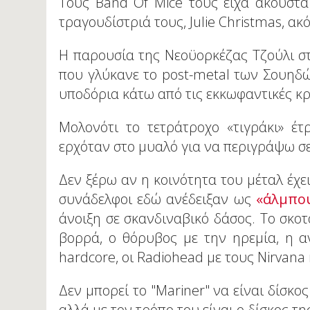
Τους Band Of Mice τους είχα ακουστά
τραγουδίστριά τους, Julie Christmas, ακ
Η παρουσία της Νεοϋορκέζας Τζούλι 
που γλύκανε το post-metal των Σουηδών
υποδόρια κάτω από τις εκκωφαντικές κρ
Μολονότι το τετράτροχο «τιγράκι» έ
ερχόταν στο μυαλό για να περιγράψω σε 
Δεν ξέρω αν η κοινότητα του μέταλ έχει
συνάδελφοι εδώ ανέδειξαν ως
«άλμπου
άνοιξη σε σκανδιναβικό δάσος. Το σκο
βορρά, ο θόρυβος με την ηρεμία, η α
hardcore, οι Radiohead με τους Νirvana κ
Δεν μπορεί το "Mariner" να είναι δίσκο
αλλά με τον τρόπο του είναι ο δίσκος τ