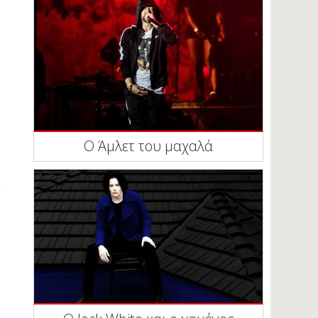
Ο Άμλετ του μαχαλά