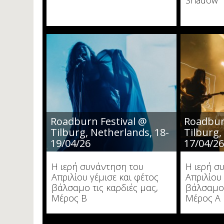
Shadow"
Roadburn Festival @
Roadbur
Tilburg, Netherlands, 18-
Tilburg,
19/04/26
17/04/2
Η ιερή συνάντηση του
Η ιερή σ
Απριλίου γέμισε και φέτος
Απριλίου 
βάλσαμο τις καρδιές μας,
βάλσαμο 
Μέρος Β
Μέρος Α