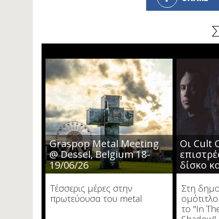
Graspop Metal Meeting
Οι Cult 
@ Dessel, Belgium 18-
επιστρέ
19/06/26
δίσκο κα
Τέσσερις μέρες στην
Στη δημο
πρωτεύουσα του metal
ομότιτλο
το "In T