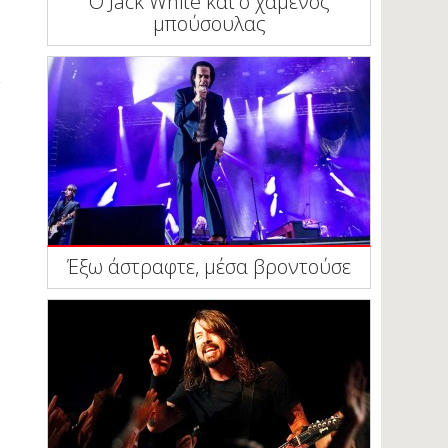
Ο Jack White και ο χαμένος
μπούσουλας
Έξω άστραφτε, μέσα βροντούσε