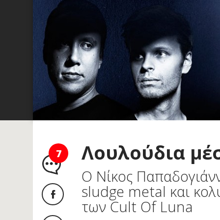
Λουλούδια μέσ
7
O Nίκος Παπαδογιάνν
sludge metal και κο
των Cult Of Luna