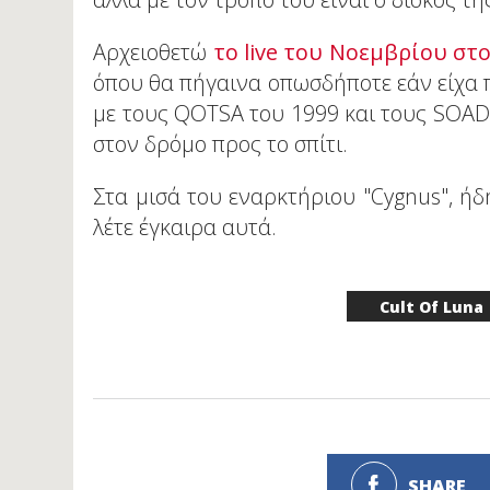
Αρχειοθετώ
το live του Νοεμβρίου στο
όπου θα πήγαινα οπωσδήποτε εάν είχα πά
με τους QOTSA του 1999 και τους SOAD 
στον δρόμο προς το σπίτι.
Στα μισά του εναρκτήριου "Cygnus", ήδ
λέτε έγκαιρα αυτά.
Cult Of Luna
SHARE