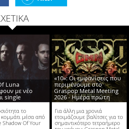
ΣΧΕΤΙΚΑ
«10»: Οι εμφανίσεις που
Of Luna
περιμένουμε στο
φουν με νέο
Graspop Metal Meeting
ι single
2026 - Ημέρα πρώτη
σιότητα το
Για άλλη μια χρονιά
 κομμάτι μέσα από
ετοιμάζουμε βαλίτσες για το
he Shadow Of Your
σημαντικότερο τετραήμερο