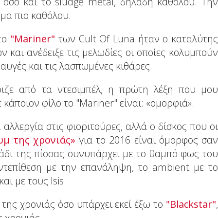
 όσο και το sludge metal, δηλαδή καθόλου. Την
όμα πιο καθόλου.
στο
"Mariner"
των Cult Of Luna ήταν ο καταλύτης
 και ανέδειξε τις μελωδίες οι οποίες κολυμπούν
αυγές και τις λασπωμένες κιθάρες.
τριζε από τα ντεσιμπέλ, η πρώτη λέξη που μου
κάποιον φίλο το "Mariner" είναι: «ομορφιά».
 αλλεργία στις φιοριτούρες, αλλά ο δίσκος που οι
μ της χρονιάς»
για το 2016 είναι όμορφος σαν
τάδι της πίσσας συνυπάρχει με το θαμπό φως του
ντεπίθεση με την επανάληψη, το ambient με το
αι με τους Ιsis.
ς της χρονιάς όσο υπάρχει εκεί έξω το
"Blackstar"
,
ης χρονιάς.