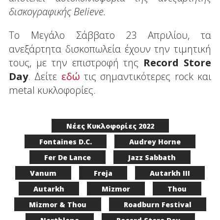
δισκογραφικής Believe.
To Μεγάλο Σάββατο 23 Απριλίου, τα
ανεξάρτητα δισκοπωλεία έχουν την τιμητική
τους, με την επιστροφή της
Record Store
Day
. Δείτε
εδώ
τις σημαντικότερες rock και
metal κυκλοφορίες.
Νέες Κυκλοφορίες 2022
Fontaines D.C.
Audrey Horne
Fer De Lance
Jazz Sabbath
Vanum
Freja
Autarkh III
Autarkh
Mizmor
Thou
Mizmor & Thou
Roadburn Festival