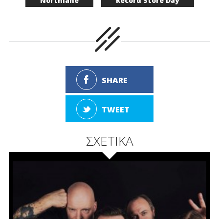
Northlane
Record Store Day
SHARE
TWEET
ΣΧΕΤΙΚΑ