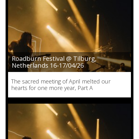
Roadburn Festival @ Tilburg,
Netherlands 16-17/04/26
The sacred meeting of April melted our
hearts for one more year, Part A