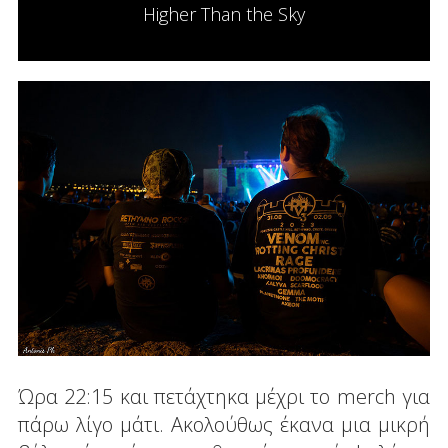
Higher Than the Sky
Ώρα 22:15 και πετάχτηκα μέχρι το merch για
πάρω λίγο μάτι. Ακολούθως έκανα μια μικρή