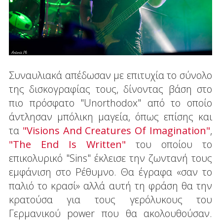
Συναυλιακά απέδωσαν με επιτυχία το σύνολο
της δισκογραφίας τους, δίνοντας βάση στο
πιο πρόσφατο "Unorthodox" από το οποίο
άντλησαν μπόλικη μαγεία, όπως επίσης και
τα
"
Visions And Creatures Of Imagination
"
,
"The End Is Written"
του οποίου το
επικολυρικό "Sins" έκλεισε την ζωντανή τους
εμφάνιση στο Ρέθυμνο. Θα έγραφα «σαν το
παλιό το κρασί» αλλά αυτή τη φράση θα την
κρατούσα για τους γερόλυκους του
Γερμανικού power που θα ακολουθούσαν.