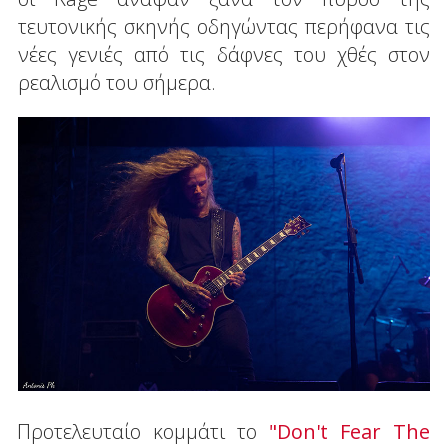
τευτονικής σκηνής οδηγώντας περήφανα τις
νέες γενιές από τις δάφνες του χθές στον
ρεαλισμό του σήμερα.
Προτελευταίο κομμάτι το
"Don't Fear The