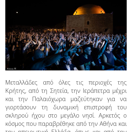
Μεταλλάδες από όλες τις περιοχές της
Κρήτης, από τη Σητεία, την Ιεράπετρα μέχρι
και την Παλαιόχωρα μαζεύτηκαν για να
γιορτάσουν τη δυναμική επιστροφή του
σκληρού ήχου στο μεγάλο νησί. Αρκετός ο
κόσμος που παραβρέθηκε από την Αθήνα και
την ηπειρωτική Ελλάδα, όπως και από την