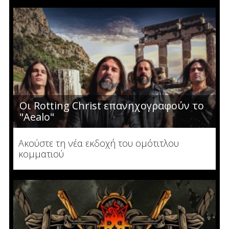
Οι Rotting Christ επανηχογραφούν το
"Aealo"
Ακούστε τη νέα εκδοχή του ομότιτλου
κομματιού