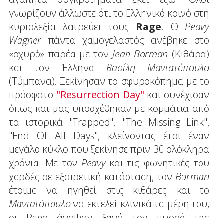
γνωρίζουν άλλωστε ότι το Ελληνικό κοινό στη
κυριολεξία λατρεύει τους
Rage
. Ο
Peavy
Wagner
πάντα χαμογελαστός ανέβηκε στο
«οχυρό» παρέα με τον
Jean Borman
(Κιθάρα)
και τον Έλληνα
Βασίλη Μανιατόπουλο
(Τύμπανα). Ξεκίνησαν το σφυροκόπημα με το
πρόσφατο
"
Resurrection Day
"
και συνέχισαν
όπως και μας υποσχέθηκαν με κομμάτια από
τα ιστορικά "Trapped", "The Missing Link",
"End Of All Days", κλείνοντας έτσι έναν
μεγάλο κύκλο που ξεκίνησε πριν 30 ολόκληρα
χρόνια. Με τον
Peavy
και τις φωνητικές του
χορδές σε εξαιρετική κατάσταση, τον
Borman
έτοιμο να ηγηθεί στις κιθάρες και το
Μανιατόπουλο
να εκτελεί κλινικά τα μέρη του,
οι Rage άναψαν ξανά τον πυρσό της