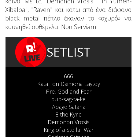
κοινό. Με τα "Demonon Vrosis", "In Yumen-
Xibalba", "Raven" και κάτω από ένα διάφανο
black metal πέπλο έκαναν το «οχυρό» να
κουνηθεί συθέμελα. Non Serviam!
SETLIST
666
Kata Ton Daimona Eaytoy
Fire, God and Fear
dub-sag-ta-ke
Apage Satana
Elthe Kyrie
Demonon Vrosis
King of a Stellar War