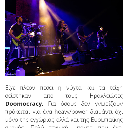
Είχε πλέον πέσει η νύχτα και τα τείχη
σείστηκαν από τους Ηρακλειώτες
Doomocracy.
Για όσους δεν γνωρίζουν
πρόκειται για ένα heavy/power διαμάντι όχι
μόνο της εγχώριας αλλά και της Ευρωπαϊκης
σκηνής. Πολύ τεχνική μπάντα που έχει