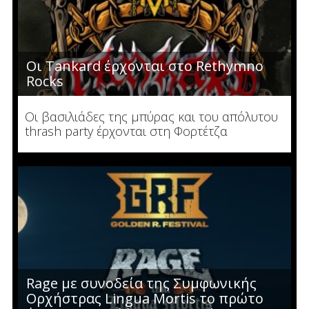
Οι Tankard έρχονται στο Rethymno
Rocks
Οι βασιλιάδες της μπύρας και του απόλυτου
thrash party έρχονται στη Φορτέτζα
Rage με συνοδεία της Συμφωνικής
Ορχήστρας Lingua Mortis το πρώτο