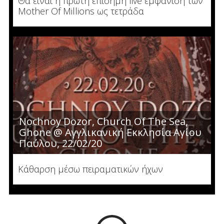
Θα είναι η πρώτη επίσημη live εμφάνιση των
Mother Of Millions ως τετράδα
​Nochnoy Dozor, Church Of The Sea,
Ghone @ Αγγλικανική Εκκλησία Αγίου
Παύλου, 22/02/20
Κάθαρση μέσω πειραματικών ήχων