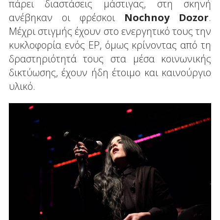
πάρει διαστάσεις μάστιγας, στη σκηνή
ανέβηκαν οι φρέσκοι
Nochnoy Dozor
.
Μέχρι στιγμής έχουν στο ενεργητικό τους την
κυκλοφορία ενός EP, όμως κρίνοντας από τη
δραστηριότητά τους στα μέσα κοινωνικής
δικτύωσης, έχουν ήδη έτοιμο και καινούργιο
υλικό.