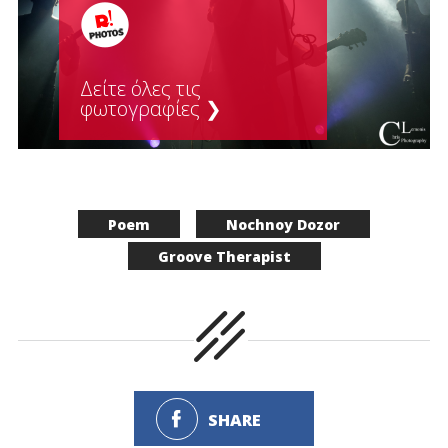
Δείτε όλες τις
φωτογραφίες ❯
Poem
Nochnoy Dozor
Groove Therapist
SHARE