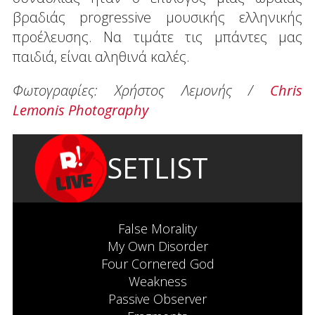
βραδιάς progressive μουσικής ελληνικής
προέλευσης. Να τιμάτε τις μπάντες μας
παιδιά, είναι αληθινά καλές.
Φωτογραφίες: Χρήστος Λεμονής /
Chris
Lemonis Photography
SETLIST
False Morality
My Own Disorder
Four Cornered God
Weakness
Passive Observer