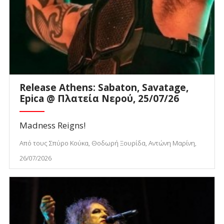
Release Athens: Sabaton, Savatage,
Epica @ Πλατεία Νερού, 25/07/26
Madness Reigns!
Από τους Σπύρο Κούκα, Θοδωρή Ξουρίδα, Αντώνη Μαρίνη,
26/07/2026