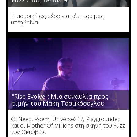
Fuzz Club, 18/10/19
Η μουσική ως μέσο για κάτι που μας
υπερβαίνει
"Rise Evolve": Μια συναυλία προς
τιμήν του Μάκη Τσαμκόσογλου
Οι Need, Poem, Universe217, Playgrounded
και οι Mother Of Millions στη σκηνή του Fuzz
τον Οκτώβριο