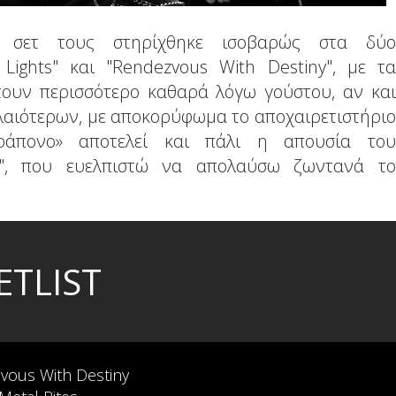
 σετ τους στηρίχθηκε ισοβαρώς στα δύο
Lights" και "Rendezvous With Destiny", με τα
τουν περισσότερο καθαρά λόγω γούστου, αν και
αιότερων, με αποκορύφωμα το αποχαιρετιστήριο
ράπονο» αποτελεί και πάλι η απουσία του
ht", που ευελπιστώ να απολαύσω ζωντανά το
ETLIST
vous With Destiny