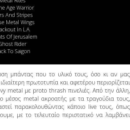
Metal Rites
ne Age Warrior
rs And Stripes
se Metal Wings
ackout In L.A.
ts Of Jerusalem
Ghost Rider
ck To Saigon
ση μπάντας που το υλικό τους, όσο κι αν μας
 ιδιαίτερη πρωτοτυπία και αφετέρου περιορίζεται
y metal με proto thrash πινελιές. Από την άλλη,
 ο μέσος metal ακροατής με τα τραγούδια τους,
αστεί παρακολουθώντας κάποιο live τους, όπως
ουμε, με το τελευταίο περιστατικό να λαμβάνει