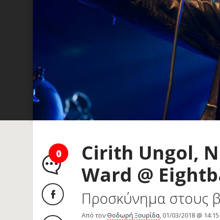
Cirith Ungol, 
0
Ward @ Eightba
Προσκύνημα στους β
Από τον
Θοδωρή Ξουρίδα
, 01/03/2018 @ 14:15