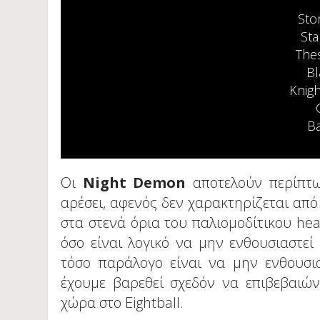
Sto
Sta
The
Bl
Knigh
Ba
Οι
Night Demon
αποτελούν περίπτω
αρέσει, αφενός δεν χαρακτηρίζεται από
στα στενά όρια του παλιομοδίτικου heav
όσο είναι λογικό να μην ενθουσιαστεί
τόσο παράλογο είναι να μην ενθουσι
έχουμε βαρεθεί σχεδόν να επιβεβαιών
χώρα στο Eightball.