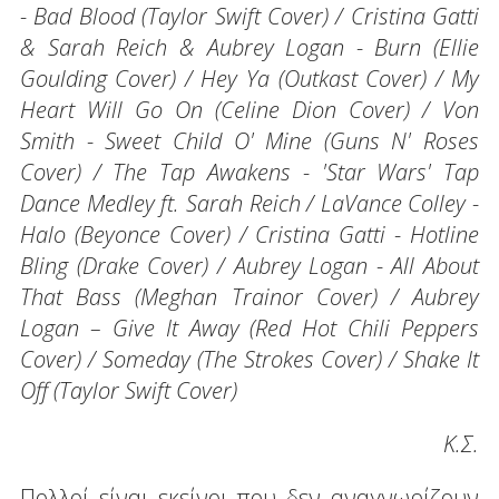
- Bad Blood (Taylor Swift Cover) / Cristina Gatti
& Sarah Reich & Aubrey Logan - Burn (Ellie
Goulding Cover) / Hey Ya (Outkast Cover) / My
Heart Will Go On (Celine Dion Cover) / Von
Smith - Sweet Child O' Mine (Guns N' Roses
Cover) / The Tap Awakens - 'Star Wars' Tap
Dance Medley ft. Sarah Reich / LaVance Colley -
Halo (Beyonce Cover) / Cristina Gatti - Hotline
Bling (Drake Cover) / Aubrey Logan - All About
That Bass (Meghan Trainor Cover) / Aubrey
Logan – Give It Away (Red Hot Chili Peppers
Cover) / Someday (The Strokes Cover) / Shake It
Off (Taylor Swift Cover)
Κ.Σ.
Πολλοί είναι εκείνοι που δεν αναγνωρίζουν