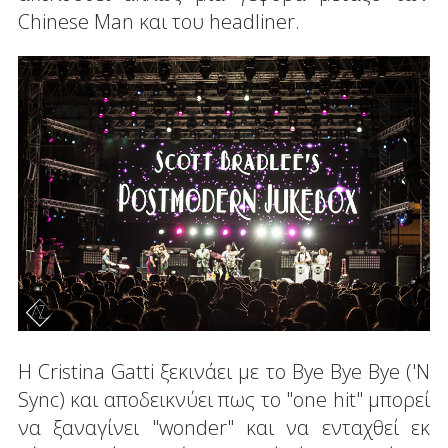
Chinese Man και του headliner.
H Cristina Gatti ξεκινάει με το Bye Bye Bye ('N
Sync) και αποδεικνύει πως το "one hit" μπορεί
να ξαναγίνει "wonder" και να ενταχθεί εκ