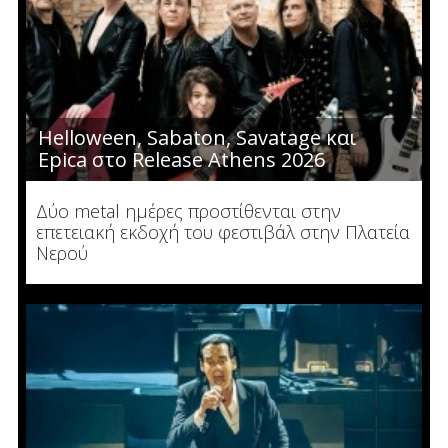
Helloween, Sabaton, Savatage και
Epica στο Release Athens 2026
Δύο metal ημέρες προστίθενται στην
επετειακή εκδοχή του φεστιβάλ στην Πλατεία
Νερού