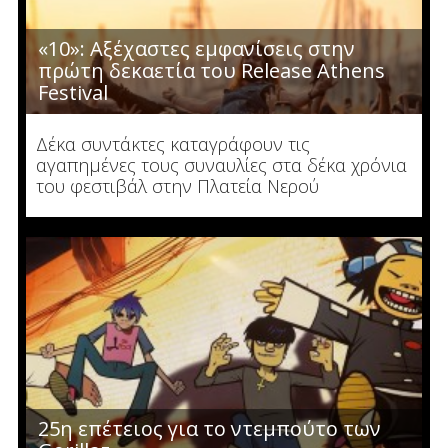
«10»: Αξέχαστες εμφανίσεις στην
πρώτη δεκαετία του Release Athens
Festival
Δέκα συντάκτες καταγράφουν τις
αγαπημένες τους συναυλίες στα δέκα χρόνια
του φεστιβάλ στην Πλατεία Νερού
25η επέτειος για το ντεμπούτο των