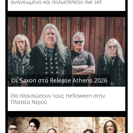
ανανεωμένο και πολυεπίπεδο live set
Οι Saxon στο Release Athens 2026
Θα πλαισιώσουν τους Helloween στην
Πλατεία Νερού