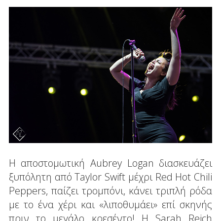
Η αποστομωτική Aubrey Logan διασκευάζει
ξυπόλητη από Taylor Swift μέχρι Red Hot Chili
Peppers, παίζει τρομπόνι, κάνει τριπλή ρόδα
με το ένα χέρι και «λιποθυμάει» επί σκηνής
πριν το μεγάλο κρεσέντο! Η Sarah Reich