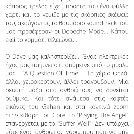
κάποιος τρελός είχε μπροστά του ένα φύλλο
χαρτί και το γέμιζε με τις σκόρπιες σκέψεις
του, ακούγοντας το θαυμάσιο soundtrack που
μας προσέφεραν οι Depeche Mode... Κάπου
εκεί το κομμάτι τελειώνει...
Ο Dave μας καλησπερίζει... Ένας ηλεκτρικός
ήχος μας παίρνει ό,τι απόμεινε από το μυαλό
μας... "A Question Of Time"... Τα χέρια ψηλά,
άλλοι χειροκροτούν, άλλοι τραγουδούν. Μια
ρευστή μάζα από ανθρώπους να δονείται
ρυθμικά. Και τότε, ανάμεσα στις κοφτές
εικόνες του Gahan και στα κοντινά zoom
στην κιθάρα του Gore, το "Playing The Angel"
επανέρχεται με το "Suffer Well". Δεν υπάρχει
ούτε ένας άνθρωπος γύρω μου που να μην