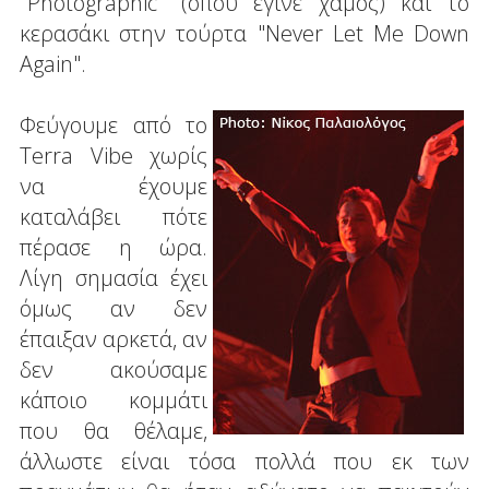
"Photographic" (όπου έγινε χαμός) και το
κερασάκι στην τούρτα "Never Let Me Down
Again".
Φεύγουμε από το
Terra Vibe χωρίς
να έχουμε
καταλάβει πότε
πέρασε η ώρα.
Λίγη σημασία έχει
όμως αν δεν
έπαιξαν αρκετά, αν
δεν ακούσαμε
κάποιο κομμάτι
που θα θέλαμε,
άλλωστε είναι τόσα πολλά που εκ των