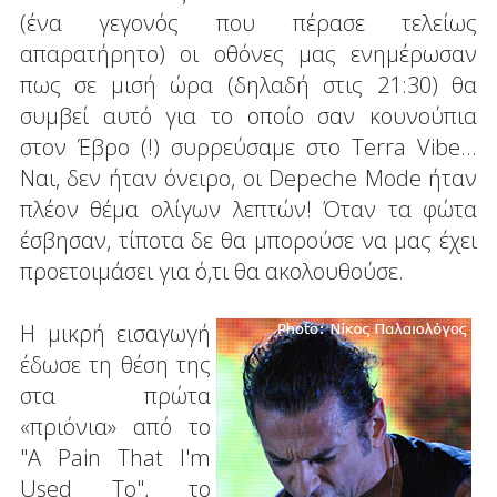
(ένα γεγονός που πέρασε τελείως
απαρατήρητο) οι οθόνες μας ενημέρωσαν
πως σε μισή ώρα (δηλαδή στις 21:30) θα
συμβεί αυτό για το οποίο σαν κουνούπια
στον Έβρο (!) συρρεύσαμε στο Terra Vibe...
Ναι, δεν ήταν όνειρο, οι Depeche Mode ήταν
πλέον θέμα ολίγων λεπτών! Όταν τα φώτα
έσβησαν, τίποτα δε θα μπορούσε να μας έχει
προετοιμάσει για ό,τι θα ακολουθούσε.
Η μικρή εισαγωγή
έδωσε τη θέση της
στα πρώτα
«πριόνια» από το
"A Pain That I'm
Used To", το