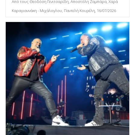
Από τους Θεοδόση Γενιτσαρίδη, Αποστόλη Ζαμπάρα, Χαρά
Καραγιαννάκη - Μιχάλογλου, Παντελή Κουρέλη, 16/07/2026