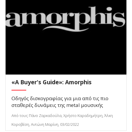
«Α Buyer's Guide»: Amorphis
Οδηγός δισκογραφίας για μια από τις πιο
σταθερές δυνάμεις της metal μουσικής
Από τους Πάνο Ζαρκαδούλα, Χρήστο Καραδημήτρη, Άλκη
Κοροβέση, Αντώνη Μαρίνη, 03/02/2022