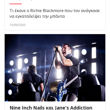
Τι έκανε ο Richie Blackmore που τον ανάγκασε
να εγκαταλείψει την μπάντα
15/09/2020
Nine Inch Nails και Jane's Addiction